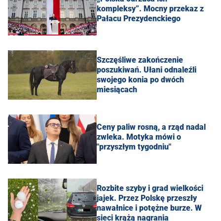
kompleksy”. Mocny przekaz z
Pałacu Prezydenckiego
Szczęśliwe zakończenie
poszukiwań. Ułani odnaleźli
swojego konia po dwóch
miesiącach
Ceny paliw rosną, a rząd nadal
zwleka. Motyka mówi o
"przyszłym tygodniu"
Rozbite szyby i grad wielkości
jajek. Przez Polskę przeszły
nawałnice i potężne burze. W
sieci krążą nagrania