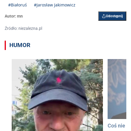
#Białoruś
#Jarosław Jakimowicz
Autor:
mn
Udostępnij
Źródło: niezalezna.pl
HUMOR
Coś nie t