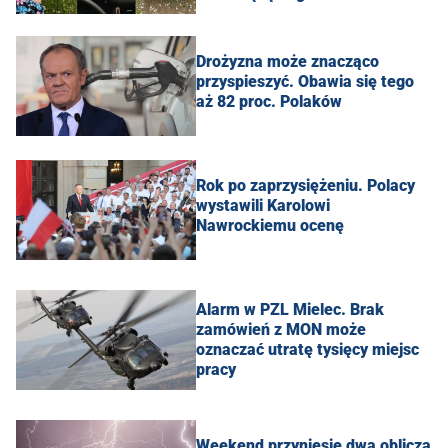
Drożyzna może znacząco
przyspieszyć. Obawia się tego
aż 82 proc. Polaków
Rok po zaprzysiężeniu. Polacy
wystawili Karolowi
Nawrockiemu ocenę
Alarm w PZL Mielec. Brak
zamówień z MON może
oznaczać utratę tysięcy miejsc
pracy
Weekend przyniesie dwa oblicza