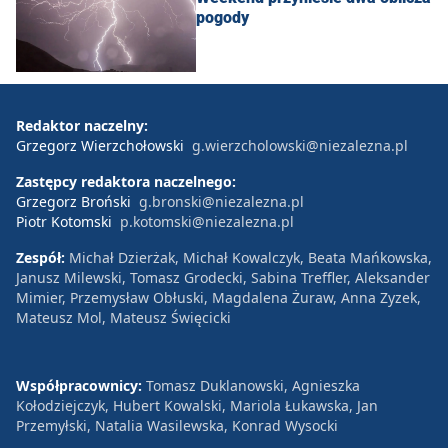
pogody
Redaktor naczelny:
Grzegorz Wierzchołowski
g.wierzcholowski@niezalezna.pl
Zastępcy redaktora naczelnego:
Grzegorz Broński
g.bronski@niezalezna.pl
Piotr Kotomski
p.kotomski@niezalezna.pl
Zespół:
Michał Dzierżak, Michał Kowalczyk, Beata Mańkowska,
Janusz Milewski, Tomasz Grodecki, Sabina Treffler, Aleksander
Mimier, Przemysław Obłuski, Magdalena Żuraw, Anna Zyzek,
Mateusz Mol, Mateusz Święcicki
Współpracownicy:
Tomasz Duklanowski, Agnieszka
Kołodziejczyk, Hubert Kowalski, Mariola Łukawska, Jan
Przemyłski, Natalia Wasilewska, Konrad Wysocki