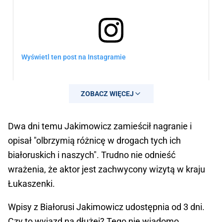
Wyświetl ten post na Instagramie
ZOBACZ WIĘCEJ
Dwa dni temu Jakimowicz zamieścił nagranie i
opisał "olbrzymią różnicę w drogach tych ich
białoruskich i naszych". Trudno nie odnieść
wrażenia, że aktor jest zachwycony wizytą w kraju
Łukaszenki.
Post udostępniony przez Jarek Jakimowicz (@jarek.jakimowicz)
Wpisy z Białorusi Jakimowicz udostępnia od 3 dni.
Czy to wyjazd na dłużej? Tego nie wiadomo.