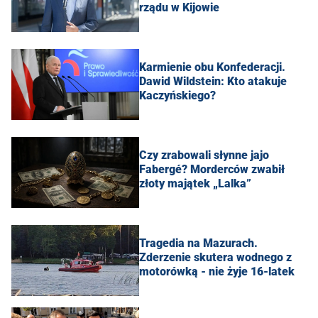
rządu w Kijowie
Karmienie obu Konfederacji.
Dawid Wildstein: Kto atakuje
Kaczyńskiego?
Czy zrabowali słynne jajo
Fabergé? Morderców zwabił
złoty majątek „Lalka”
Tragedia na Mazurach.
Zderzenie skutera wodnego z
motorówką - nie żyje 16-latek