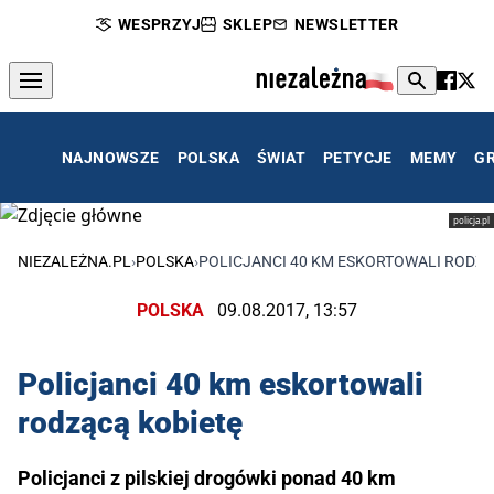
WESPRZYJ
SKLEP
NEWSLETTER
NAJNOWSZE
POLSKA
ŚWIAT
PETYCJE
MEMY
G
policja.pl
NIEZALEŻNA.PL
›
POLSKA
›
POLICJANCI 40 KM ESKORTOWALI RODZĄ
POLSKA
09.08.2017, 13:57
Policjanci 40 km eskortowali
rodzącą kobietę
Policjanci z pilskiej drogówki ponad 40 km