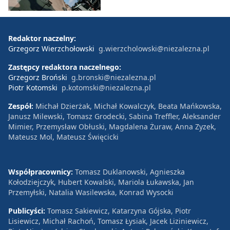
Redaktor naczelny:
Grzegorz Wierzchołowski
g.wierzcholowski@niezalezna.pl
Zastępcy redaktora naczelnego:
Grzegorz Broński
g.bronski@niezalezna.pl
Piotr Kotomski
p.kotomski@niezalezna.pl
Zespół:
Michał Dzierżak, Michał Kowalczyk, Beata Mańkowska,
Janusz Milewski, Tomasz Grodecki, Sabina Treffler, Aleksander
Mimier, Przemysław Obłuski, Magdalena Żuraw, Anna Zyzek,
Mateusz Mol, Mateusz Święcicki
Współpracownicy:
Tomasz Duklanowski, Agnieszka
Kołodziejczyk, Hubert Kowalski, Mariola Łukawska, Jan
Przemyłski, Natalia Wasilewska, Konrad Wysocki
Publicyści:
Tomasz Sakiewicz, Katarzyna Gójska, Piotr
Lisiewicz, Michał Rachoń, Tomasz Łysiak, Jacek Liziniewicz,