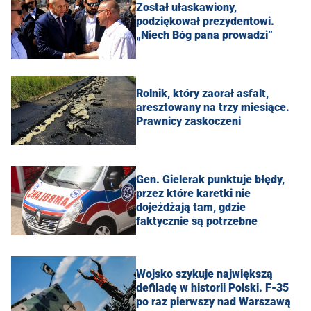
Został ułaskawiony,
podziękował prezydentowi.
„Niech Bóg pana prowadzi”
Rolnik, który zaorał asfalt,
aresztowany na trzy miesiące.
Prawnicy zaskoczeni
Gen. Gielerak punktuje błędy,
przez które karetki nie
dojeżdżają tam, gdzie
faktycznie są potrzebne
Wojsko szykuje największą
defiladę w historii Polski. F-35
po raz pierwszy nad Warszawą