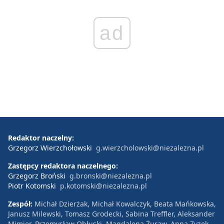
ad
Redaktor naczelny:
Grzegorz Wierzchołowski
g.wierzcholowski@niezalezna.pl
Zastępcy redaktora naczelnego:
Grzegorz Broński
g.bronski@niezalezna.pl
Piotr Kotomski
p.kotomski@niezalezna.pl
Zespół:
Michał Dzierżak, Michał Kowalczyk, Beata Mańkowska,
Janusz Milewski, Tomasz Grodecki, Sabina Treffler, Aleksander
Mimier, Przemysław Obłuski, Magdalena Żuraw, Anna Zyzek,