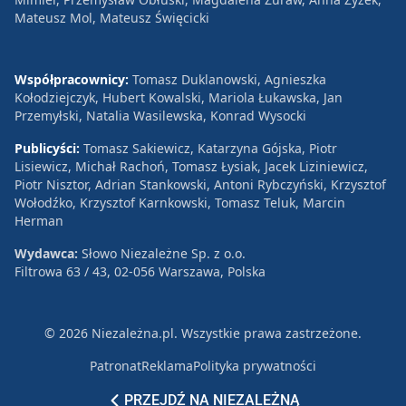
Mateusz Mol, Mateusz Święcicki
Współpracownicy:
Tomasz Duklanowski, Agnieszka
Kołodziejczyk, Hubert Kowalski, Mariola Łukawska, Jan
Przemyłski, Natalia Wasilewska, Konrad Wysocki
Publicyści:
Tomasz Sakiewicz, Katarzyna Gójska, Piotr
Lisiewicz, Michał Rachoń, Tomasz Łysiak, Jacek Liziniewicz,
Piotr Nisztor, Adrian Stankowski, Antoni Rybczyński, Krzysztof
Wołodźko, Krzysztof Karnkowski, Tomasz Teluk, Marcin
Herman
Wydawca:
Słowo Niezależne Sp. z o.o.
Filtrowa 63 / 43, 02-056 Warszawa, Polska
© 2026 Niezależna.pl. Wszystkie prawa zastrzeżone.
Patronat
Reklama
Polityka prywatności
PRZEJDŹ NA NIEZALEŻNĄ