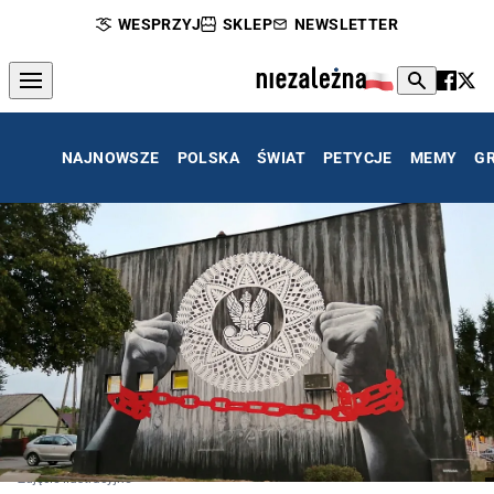
WESPRZYJ
SKLEP
NEWSLETTER
NAJNOWSZE
POLSKA
ŚWIAT
PETYCJE
MEMY
G
Zdjęcie ilustracyjne