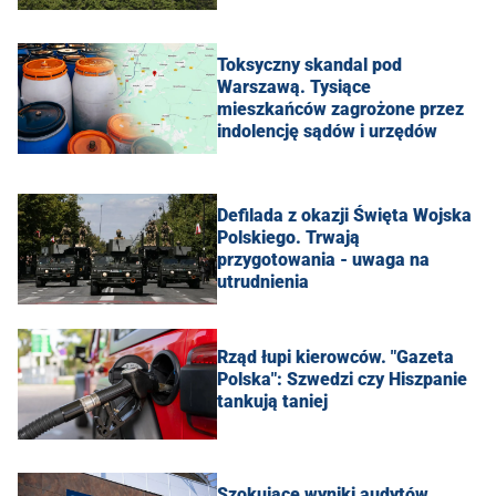
Toksyczny skandal pod
Warszawą. Tysiące
mieszkańców zagrożone przez
indolencję sądów i urzędów
Defilada z okazji Święta Wojska
Polskiego. Trwają
przygotowania - uwaga na
utrudnienia
Rząd łupi kierowców. "Gazeta
Polska": Szwedzi czy Hiszpanie
tankują taniej
Szokujące wyniki audytów