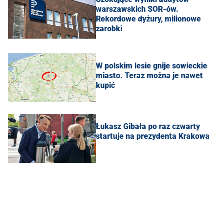
warszawskich SOR-ów.
Rekordowe dyżury, milionowe
zarobki
W polskim lesie gnije sowieckie
miasto. Teraz można je nawet
kupić
Łukasz Gibała po raz czwarty
startuje na prezydenta Krakowa