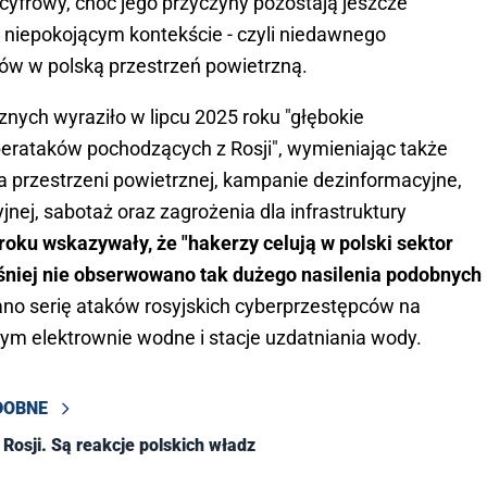
 cyfrowy, choć jego przyczyny pozostają jeszcze
e niepokojącym kontekście - czyli niedawnego
nów w polską przestrzeń powietrzną.
nych wyraziło w lipcu 2025 roku "głębokie
yberataków pochodzących z Rosji", wymieniając także
a przestrzeni powietrznej, kampanie dezinformacyjne,
nej, sabotaż oraz zagrożenia dla infrastruktury
roku wskazywały, że "hakerzy celują w polski sektor
eśniej nie obserwowano tak dużego nasilenia podobnych
no serię ataków rosyjskich cyberprzestępców na
tym elektrownie wodne i stacje uzdatniania wody.
DOBNE
 Rosji. Są reakcje polskich władz