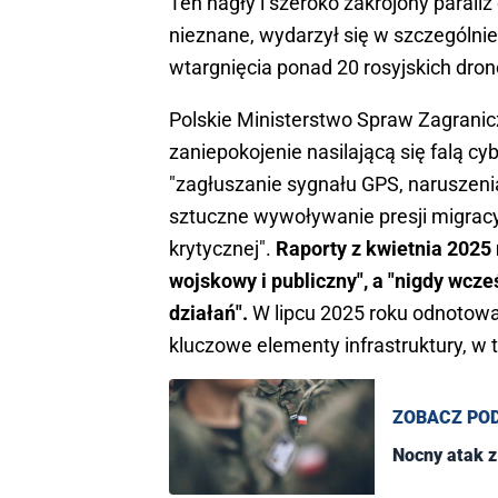
Ten nagły i szeroko zakrojony paraliż
nieznane, wydarzył się w szczególni
wtargnięcia ponad 20 rosyjskich dro
Polskie Ministerstwo Spraw Zagranicz
zaniepokojenie nasilającą się falą c
"zagłuszanie sygnału GPS, naruszeni
sztuczne wywoływanie presji migracyj
krytycznej".
Raporty z kwietnia 2025 
wojskowy i publiczny", a "nigdy wcz
działań".
W lipcu 2025 roku odnotowa
kluczowe elementy infrastruktury, w 
ZOBACZ PO
Nocny atak z