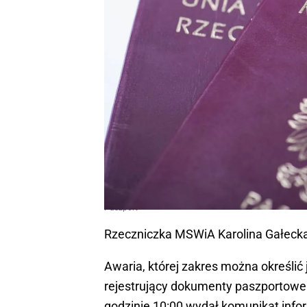
Paszport
Rzeczniczka MSWiA Karolina Gałecka
Awaria, której zakres można określić
rejestrujący dokumenty paszportowe
godzinie 10:00 wydał komunikat infor