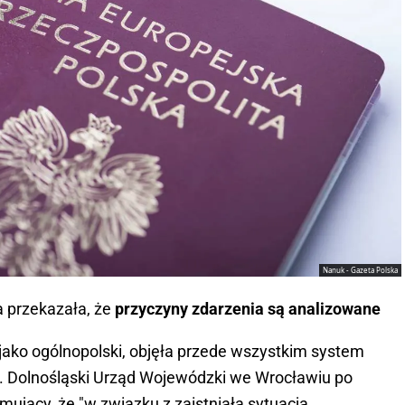
Nanuk - Gazeta Polska
 przekazała, że
przyczyny zdarzenia są analizowane
 jako ogólnopolski, objęła przede wszystkim system
. Dolnośląski Urząd Wojewódzki we Wrocławiu po
mujący, że "w związku z zaistniałą sytuacją