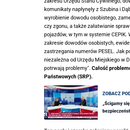
zakresu Urzędu Stanu Cywilnego, dow
komunikaty napłynęły z Szubina i Dąb
wyrobienie dowodu osobistego, zam
czy zgonu, a także załatwianie spraw
pojazdów, w tym w systemie CEPIK.
zakresie dowodów osobistych, ewiden
zastrzegania numerów PESEL. Jak pod
niezależna od Urzędu Miejskiego w Dą
potrwają problemy".
Całość problem
Państwowych (SRP).
ZOBACZ PO
„Ścigamy się
bezpieczeńs