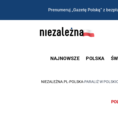
Prenumeruj „Gazetę Polską” z bezpła
NAJNOWSZE
POLSKA
ŚW
NIEZALEŻNA.PL
›
POLSKA
›
PARALIŻ W POLSK
PO