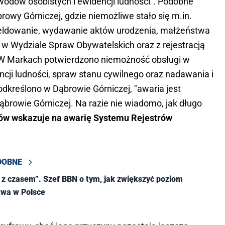
odów osobistych i ewidencji ludności". Podobne
rowy Górniczej, gdzie niemożliwe stało się m.in.
eldowanie, wydawanie aktów urodzenia, małżeństwa
 w Wydziale Spraw Obywatelskich oraz z rejestracją
 W Markach potwierdzono niemożność obsługi w
cji ludności, spraw stanu cywilnego oraz nadawania i
kreślono w Dąbrowie Górniczej, "awaria jest
browie Górniczej. Na razie nie wiadomo, jak długo
ów wskazuje na awarię Systemu Rejestrów
DOBNE
 z czasem”. Szef BBN o tym, jak zwiększyć poziom
twa w Polsce