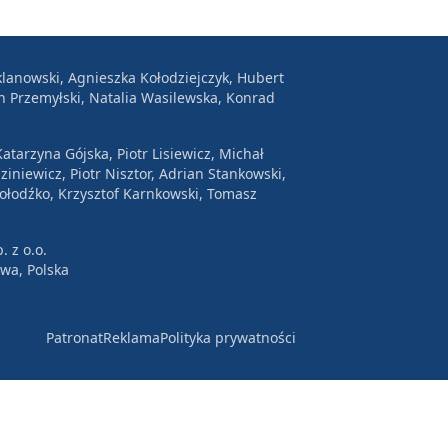
lanowski, Agnieszka Kołodziejczyk, Hubert
n Przemyłski, Natalia Wasilewska, Konrad
atarzyna Gójska, Piotr Lisiewicz, Michał
ziniewicz, Piotr Nisztor, Adrian Stankowski,
Wołodźko, Krzysztof Karnkowski, Tomasz
. z o.o.
awa, Polska
Patronat
Reklama
Polityka prywatności