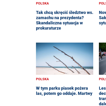
POLSKA
POL
Tak chcą skręcić śledztwo ws.
Now
zamachu na prezydenta?
Sak
Skandaliczna sytuacja w
syt
prokuraturze
POL
POLSKA
Les
W tym parku piasek pożera
dec
las, potem go oddaje. Martwy
tra
dal