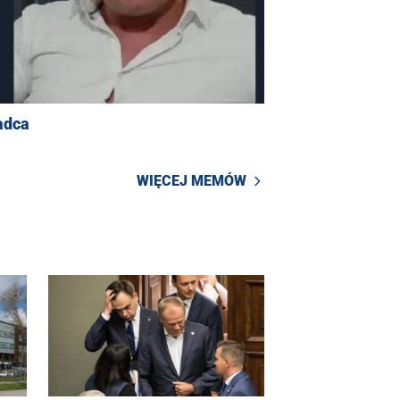
adca
WIĘCEJ MEMÓW