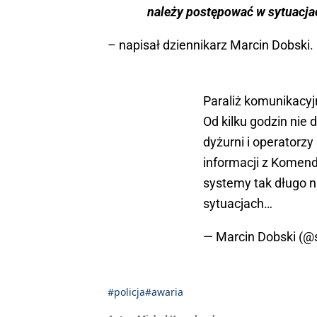
należy postępować w sytuacja
– napisał dziennikarz Marcin Dobski.
Paraliż komunikacyjn
Od kilku godzin nie
dyżurni i operatorz
informacji z Komendy
systemy tak długo n
sytuacjach…
— Marcin Dobski (
#policja
#awaria