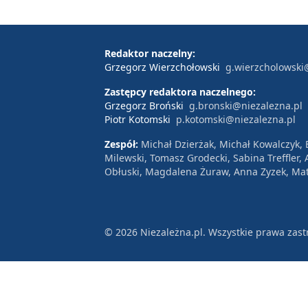
Redaktor naczelny:
Grzegorz Wierzchołowski
g.wierzcholowski
Zastępcy redaktora naczelnego:
Grzegorz Broński
g.bronski@niezalezna.pl
Piotr Kotomski
p.kotomski@niezalezna.pl
Zespół:
Michał Dzierżak, Michał Kowalczyk,
Milewski, Tomasz Grodecki, Sabina Treffler
Obłuski, Magdalena Żuraw, Anna Zyzek, Mat
© 2026 Niezależna.pl. Wszystkie prawa zast