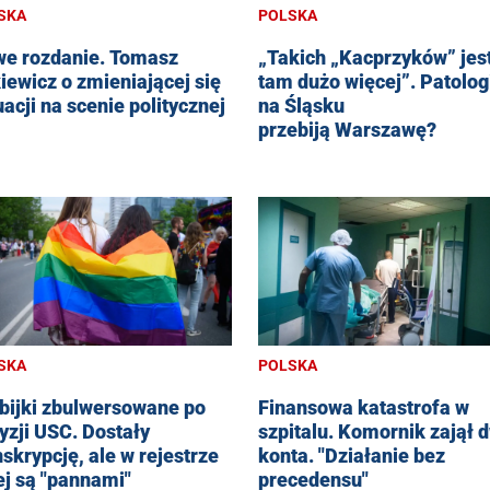
SKA
POLSKA
e rozdanie. Tomasz
„Takich „Kacprzyków” jes
iewicz o zmieniającej się
tam dużo więcej”. Patolog
uacji na scenie politycznej
na Śląsku
przebiją Warszawę?
SKA
POLSKA
bijki zbulwersowane po
Finansowa katastrofa w
yzji USC. Dostały
szpitalu. Komornik zajął 
nskrypcję, ale w rejestrze
konta. "Działanie bez
ej są "pannami"
precedensu"