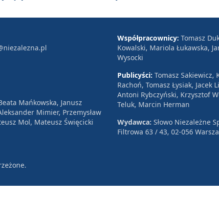
Współpracownicy:
Tomasz Duk
@niezalezna.pl
Kowalski, Mariola Łukawska, Ja
Wysocki
Publicyści:
Tomasz Sakiewicz, K
Rachoń, Tomasz Łysiak, Jacek Li
Antoni Rybczyński, Krzysztof 
 Beata Mańkowska, Janusz
Teluk, Marcin Herman
, Aleksander Mimier, Przemysław
eusz Mol, Mateusz Święcicki
Wydawca:
Słowo Niezależne Sp
Filtrowa 63 / 43, 02-056 Warsz
rzeżone.