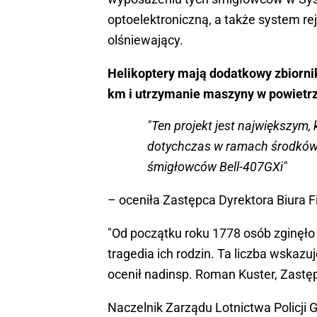
optoelektroniczną, a także system reje
olśniewający.
Helikoptery mają dodatkowy zbiorni
km i utrzymanie maszyny w powietrz
"Ten projekt jest największym,
dotychczas w ramach środków e
śmigłowców Bell-407GXi"
– oceniła Zastępca Dyrektora Biura
"Od początku roku 1778 osób zginęło 
tragedia ich rodzin. Ta liczba wskazu
ocenił nadinsp. Roman Kuster, Zastę
Naczelnik Zarządu Lotnictwa Policji GS