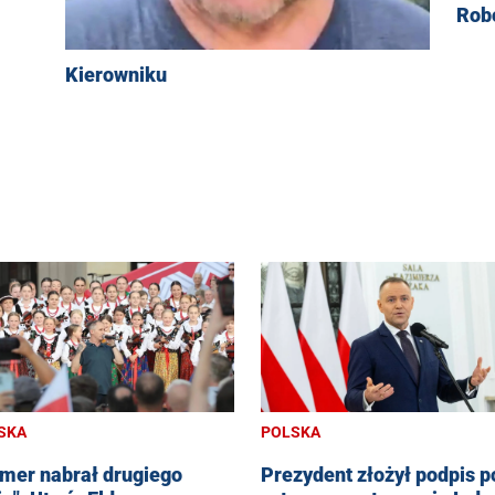
Robo
Kierowniku
SKA
POLSKA
mer nabrał drugiego
Prezydent złożył podpis p