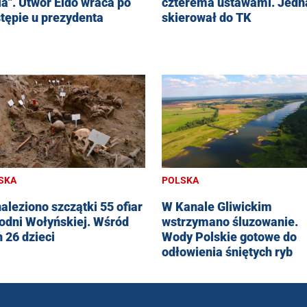
ia". Utwór Eldo wraca po
czterema ustawami. Jedn
tępie u prezydenta
skierował do TK
SKA
POLSKA
aleziono szczątki 55 ofiar
W Kanale Gliwickim
odni Wołyńskiej. Wśród
wstrzymano śluzowanie.
h 26 dzieci
Wody Polskie gotowe do
odłowienia śniętych ryb