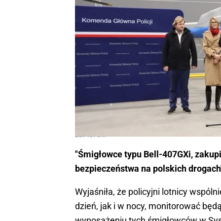
Bell-407GXi
"Śmigłowce typu Bell-407GXi, zakup
bezpieczeństwa na polskich drogach
Wyjaśniła, że policyjni lotnicy wspó
dzień, jak i w nocy, monitorować będ
wyposażeniu tych śmigłowców w Syst