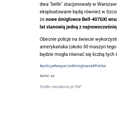
dwa "belle" stacjonowały w Warszawi
eksploatowane będą również w Szczeci
że
nowe śmigłowce Bell-407GXi wraz
lat stanowią jedną z najnowocześniejs
Obecnie policje na świecie wykorzystu
amerykańska (około 30 maszyn tego t
będzie mogła równać się liczbą tyc
#policja
#wsparcie
#śmigłowce
#Polska
Autor:
az
Źródło: niezalezna.pl, PAP