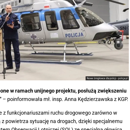
Nowe śmigłowce dla policji - policja.pl
ione w ramach unijnego projektu, posłużą zwiększeniu
"
– poinformowała mł. insp. Anna Kędzierzawska z KGP.
lnie z funkcjonariuszami ruchu drogowego zarówno w
ą z powietrza sytuację na drogach, dzięki specjalnemu
em Obserwacji Lotniczej (SOL) ze specjalną głowicą