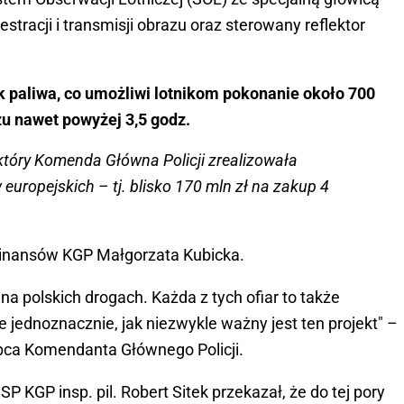
stracji i transmisji obrazu oraz sterowany reflektor
k paliwa, co umożliwi lotnikom pokonanie około 700
u nawet powyżej 3,5 godz.
 który Komenda Główna Policji zrealizowała
uropejskich – tj. blisko 170 mln zł na zakup 4
 Finansów KGP Małgorzata Kubicka.
na polskich drogach. Każda z tych ofiar to także
je jednoznacznie, jak niezwykle ważny jest ten projekt" –
pca Komendanta Głównego Policji.
P KGP insp. pil. Robert Sitek przekazał, że do tej pory