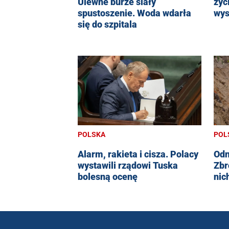
życ
Ulewne burze siały
wys
spustoszenie. Woda wdarła
się do szpitala
POLSKA
POL
Alarm, rakieta i cisza. Polacy
Odn
wystawili rządowi Tuska
Zbr
bolesną ocenę
nic