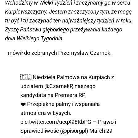
Wchodzimy w Wielki Tydzień i zaczynamy go w sercu
Kurpiowszczyzny. Jestem zaszczycony tym, że mogę
tu być i tu zaczynać ten najważniejszy tydzień w roku.
Życzę Państwu głębokiego przeżywania każdego
dnia Wielkiego Tygodnia
- mówił do zebranych Przemysław Czarnek.
🇵🇱 Niedziela Palmowa na Kurpiach z
udziałem
@CzarnekP
, naszego
kandydata na Premiera RP.
❤️ Przepiękne palmy i wspaniała
atmosfera w Łysych.
pic.twitter.com/ucqX98KbPG
— Prawo i
Sprawiedliwość (@pisorgpl)
March 29,