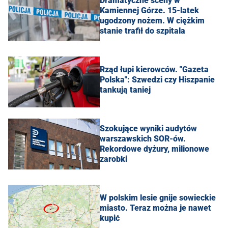
Dramatyczne sceny w
Kamiennej Górze. 15-latek
ugodzony nożem. W ciężkim
stanie trafił do szpitala
Rząd łupi kierowców. "Gazeta
Polska": Szwedzi czy Hiszpanie
tankują taniej
Szokujące wyniki audytów
warszawskich SOR-ów.
Rekordowe dyżury, milionowe
zarobki
W polskim lesie gnije sowieckie
miasto. Teraz można je nawet
kupić