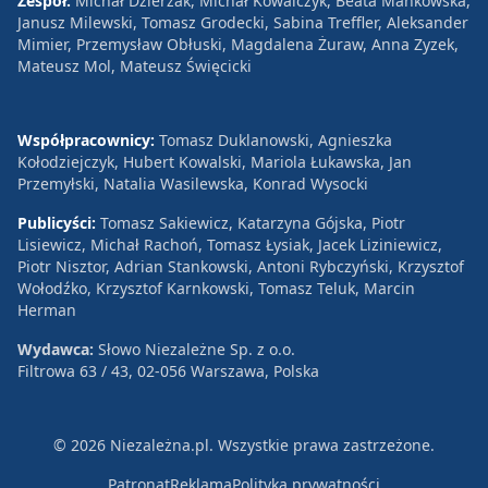
Zespół:
Michał Dzierżak, Michał Kowalczyk, Beata Mańkowska,
Janusz Milewski, Tomasz Grodecki, Sabina Treffler, Aleksander
Mimier, Przemysław Obłuski, Magdalena Żuraw, Anna Zyzek,
Mateusz Mol, Mateusz Święcicki
Współpracownicy:
Tomasz Duklanowski, Agnieszka
Kołodziejczyk, Hubert Kowalski, Mariola Łukawska, Jan
Przemyłski, Natalia Wasilewska, Konrad Wysocki
Publicyści:
Tomasz Sakiewicz, Katarzyna Gójska, Piotr
Lisiewicz, Michał Rachoń, Tomasz Łysiak, Jacek Liziniewicz,
Piotr Nisztor, Adrian Stankowski, Antoni Rybczyński, Krzysztof
Wołodźko, Krzysztof Karnkowski, Tomasz Teluk, Marcin
Herman
Wydawca:
Słowo Niezależne Sp. z o.o.
Filtrowa 63 / 43, 02-056 Warszawa, Polska
© 2026 Niezależna.pl. Wszystkie prawa zastrzeżone.
Patronat
Reklama
Polityka prywatności