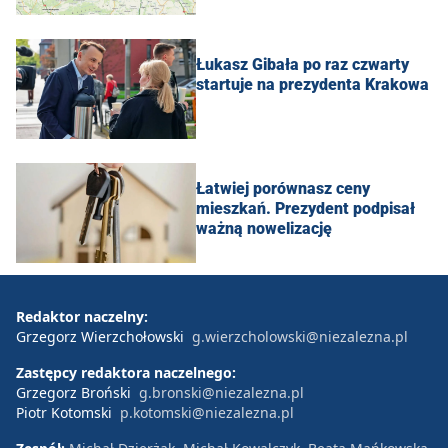
Łukasz Gibała po raz czwarty
startuje na prezydenta Krakowa
Łatwiej porównasz ceny
mieszkań. Prezydent podpisał
ważną nowelizację
Redaktor naczelny:
Grzegorz Wierzchołowski
g.wierzcholowski@niezalezna.pl
Zastępcy redaktora naczelnego:
Grzegorz Broński
g.bronski@niezalezna.pl
Piotr Kotomski
p.kotomski@niezalezna.pl