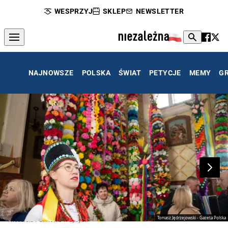
WESPRZYJ
SKLEP
NEWSLETTER
NAJNOWSZE
POLSKA
ŚWIAT
PETYCJE
MEMY
G
Tomasz Jędrzejowski - Gazeta Polska
Niedziela Palmowa w Łysych