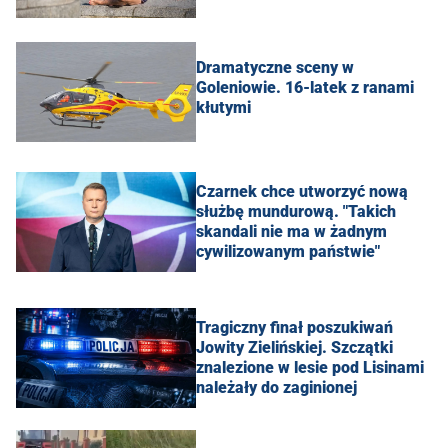
Dramatyczne sceny w
Goleniowie. 16-latek z ranami
kłutymi
Czarnek chce utworzyć nową
służbę mundurową. "Takich
skandali nie ma w żadnym
cywilizowanym państwie"
Tragiczny finał poszukiwań
Jowity Zielińskiej. Szczątki
znalezione w lesie pod Lisinami
należały do zaginionej