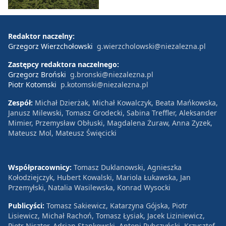
Redaktor naczelny:
Grzegorz Wierzchołowski
g.wierzcholowski@niezalezna.pl
Zastępcy redaktora naczelnego:
Grzegorz Broński
g.bronski@niezalezna.pl
Piotr Kotomski
p.kotomski@niezalezna.pl
Zespół:
Michał Dzierżak, Michał Kowalczyk, Beata Mańkowska,
Janusz Milewski, Tomasz Grodecki, Sabina Treffler, Aleksander
Mimier, Przemysław Obłuski, Magdalena Żuraw, Anna Zyzek,
Mateusz Mol, Mateusz Święcicki
Współpracownicy:
Tomasz Duklanowski, Agnieszka
Kołodziejczyk, Hubert Kowalski, Mariola Łukawska, Jan
Przemyłski, Natalia Wasilewska, Konrad Wysocki
Publicyści:
Tomasz Sakiewicz, Katarzyna Gójska, Piotr
Lisiewicz, Michał Rachoń, Tomasz Łysiak, Jacek Liziniewicz,
Piotr Nisztor, Adrian Stankowski, Antoni Rybczyński, Krzysztof