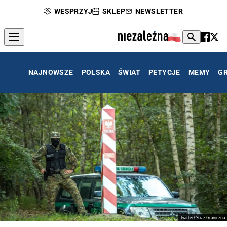
WESPRZYJ
SKLEP
NEWSLETTER
NAJNOWSZE
POLSKA
ŚWIAT
PETYCJE
MEMY
G
Twitter/ Straż Graniczna