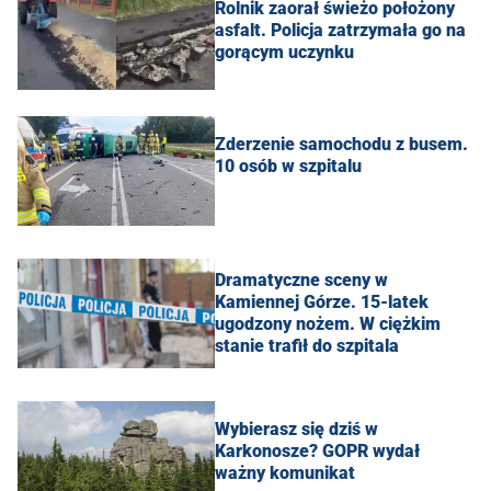
Rolnik zaorał świeżo położony
asfalt. Policja zatrzymała go na
gorącym uczynku
Zderzenie samochodu z busem.
10 osób w szpitalu
Dramatyczne sceny w
Kamiennej Górze. 15-latek
ugodzony nożem. W ciężkim
stanie trafił do szpitala
Wybierasz się dziś w
Karkonosze? GOPR wydał
ważny komunikat