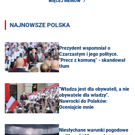
WIĘCEJ MEMÓW
NAJNOWSZE POLSKA
Prezydent wspomniał o
Czarzastym i jego polityce.
"Precz z komuną" - skandował
tłum
"Władza jest dla obywateli, a nie
obywatele dla władzy".
Nawrocki do Polaków:
Oceniajcie mnie
Niesłychane warunki pogodowe