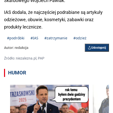
Skarbowego Wojciech Pawlak.
IAS dodała, że najczęściej podrabiane są artykuły
odzieżowe, obuwie, kosmetyki, zabawki oraz
produkty lecznicze.
#podróbki
#IAS
#zatrzymanie
#odzież
Autor:
redakcja
Udostępnij
Źródło: niezalezna.pl, PAP
HUMOR