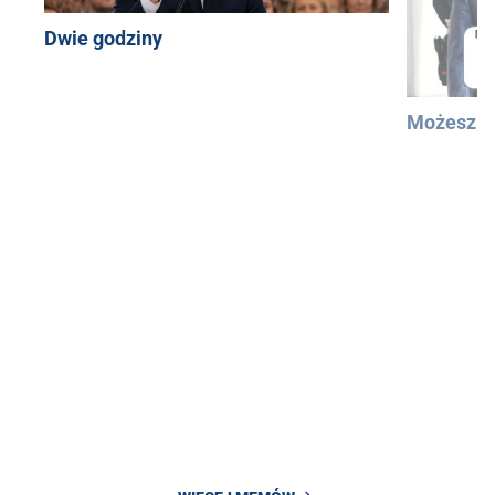
Dwie godziny
Możesz u