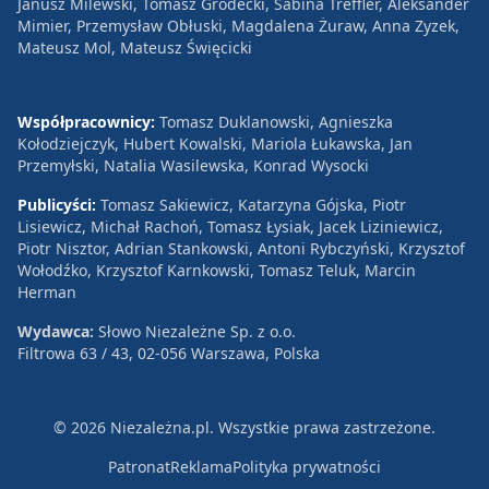
Janusz Milewski, Tomasz Grodecki, Sabina Treffler, Aleksander
Mimier, Przemysław Obłuski, Magdalena Żuraw, Anna Zyzek,
Mateusz Mol, Mateusz Święcicki
Współpracownicy:
Tomasz Duklanowski, Agnieszka
Kołodziejczyk, Hubert Kowalski, Mariola Łukawska, Jan
Przemyłski, Natalia Wasilewska, Konrad Wysocki
Publicyści:
Tomasz Sakiewicz, Katarzyna Gójska, Piotr
Lisiewicz, Michał Rachoń, Tomasz Łysiak, Jacek Liziniewicz,
Piotr Nisztor, Adrian Stankowski, Antoni Rybczyński, Krzysztof
Wołodźko, Krzysztof Karnkowski, Tomasz Teluk, Marcin
Herman
Wydawca:
Słowo Niezależne Sp. z o.o.
Filtrowa 63 / 43, 02-056 Warszawa, Polska
© 2026 Niezależna.pl. Wszystkie prawa zastrzeżone.
Patronat
Reklama
Polityka prywatności