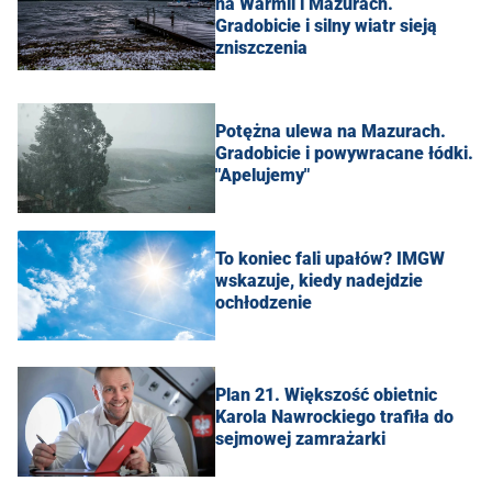
na Warmii i Mazurach.
Gradobicie i silny wiatr sieją
zniszczenia
Potężna ulewa na Mazurach.
Gradobicie i powywracane łódki.
"Apelujemy"
To koniec fali upałów? IMGW
wskazuje, kiedy nadejdzie
ochłodzenie
Plan 21. Większość obietnic
Karola Nawrockiego trafiła do
sejmowej zamrażarki