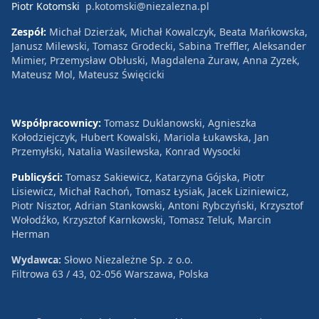
Piotr Kotomski
p.kotomski@niezalezna.pl
Zespół:
Michał Dzierżak, Michał Kowalczyk, Beata Mańkowska,
Janusz Milewski, Tomasz Grodecki, Sabina Treffler, Aleksander
Mimier, Przemysław Obłuski, Magdalena Żuraw, Anna Zyzek,
Mateusz Mol, Mateusz Święcicki
Współpracownicy:
Tomasz Duklanowski, Agnieszka
Kołodziejczyk, Hubert Kowalski, Mariola Łukawska, Jan
Przemyłski, Natalia Wasilewska, Konrad Wysocki
Publicyści:
Tomasz Sakiewicz, Katarzyna Gójska, Piotr
Lisiewicz, Michał Rachoń, Tomasz Łysiak, Jacek Liziniewicz,
Piotr Nisztor, Adrian Stankowski, Antoni Rybczyński, Krzysztof
Wołodźko, Krzysztof Karnkowski, Tomasz Teluk, Marcin
Herman
Wydawca:
Słowo Niezależne Sp. z o.o.
Filtrowa 63 / 43, 02-056 Warszawa, Polska