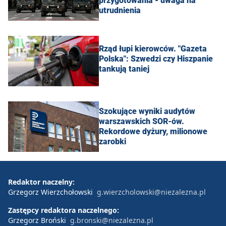
przygotowania - uwaga na
utrudnienia
Rząd łupi kierowców. "Gazeta
Polska": Szwedzi czy Hiszpanie
tankują taniej
Szokujące wyniki audytów
warszawskich SOR-ów.
Rekordowe dyżury, milionowe
zarobki
Redaktor naczelny:
Grzegorz Wierzchołowski
g.wierzcholowski@niezalezna.pl
Zastępcy redaktora naczelnego:
Grzegorz Broński
g.bronski@niezalezna.pl