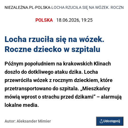
NIEZALEŻNA.PL
›
POLSKA
›
LOCHA RZUCIŁA SIĘ NA WÓZEK. ROCZNE 
POLSKA
18.06.2026, 19:25
Locha rzuciła się na wózek.
Roczne dziecko w szpitalu
Późnym popołudniem na krakowskich Klinach
doszło do dotkliwego ataku dzika. Locha
przewróciła wózek z rocznym dzieckiem, które
przetransportowano do szpitala. „Mieszkańcy
mówią wprost o strachu przed dzikami” – alarmują
lokalne media.
Autor:
Aleksander Mimier
Udostępnij