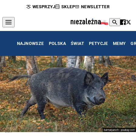
WESPRZYJ
SKLEP
NEWSLETTER
NAJNOWSZE
POLSKA
ŚWIAT
PETYCJE
MEMY
G
barmalyanich - pixabay.com
Dzik