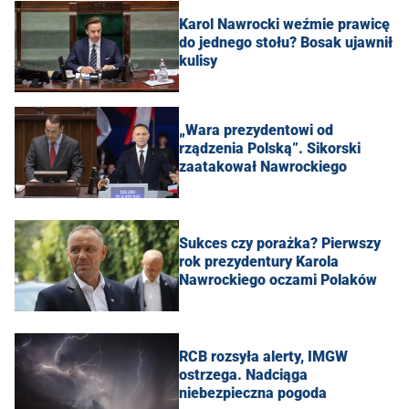
Karol Nawrocki weźmie prawicę
do jednego stołu? Bosak ujawnił
kulisy
„Wara prezydentowi od
rządzenia Polską”. Sikorski
zaatakował Nawrockiego
Sukces czy porażka? Pierwszy
rok prezydentury Karola
Nawrockiego oczami Polaków
RCB rozsyła alerty, IMGW
ostrzega. Nadciąga
niebezpieczna pogoda