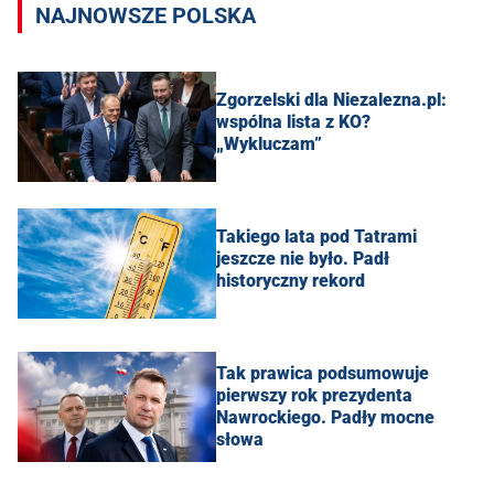
NAJNOWSZE POLSKA
Zgorzelski dla Niezalezna.pl:
wspólna lista z KO?
„Wykluczam”
Takiego lata pod Tatrami
jeszcze nie było. Padł
historyczny rekord
Tak prawica podsumowuje
pierwszy rok prezydenta
Nawrockiego. Padły mocne
słowa