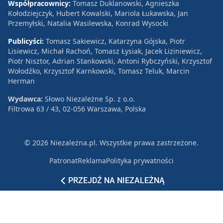
Współpracownicy:
Tomasz Duklanowski, Agnieszka
Kołodziejczyk, Hubert Kowalski, Mariola Łukawska, Jan
Przemyłski, Natalia Wasilewska, Konrad Wysocki
Publicyści:
Tomasz Sakiewicz, Katarzyna Gójska, Piotr
Lisiewicz, Michał Rachoń, Tomasz Łysiak, Jacek Liziniewicz,
Piotr Nisztor, Adrian Stankowski, Antoni Rybczyński, Krzysztof
Wołodźko, Krzysztof Karnkowski, Tomasz Teluk, Marcin
Herman
Wydawca:
Słowo Niezależne Sp. z o.o.
Filtrowa 63 / 43, 02-056 Warszawa, Polska
© 2026 Niezależna.pl. Wszystkie prawa zastrzeżone.
Patronat
Reklama
Polityka prywatności
PRZEJDŹ NA NIEZALEŻNĄ