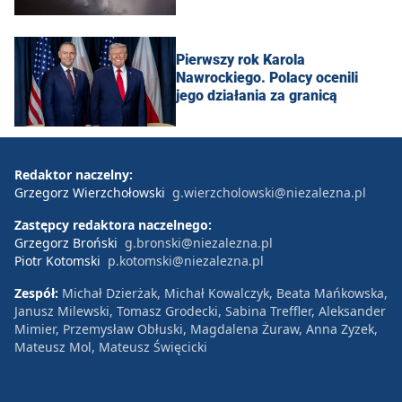
Pierwszy rok Karola
Nawrockiego. Polacy ocenili
jego działania za granicą
Redaktor naczelny:
Grzegorz Wierzchołowski
g.wierzcholowski@niezalezna.pl
Zastępcy redaktora naczelnego:
Grzegorz Broński
g.bronski@niezalezna.pl
Piotr Kotomski
p.kotomski@niezalezna.pl
Zespół:
Michał Dzierżak, Michał Kowalczyk, Beata Mańkowska,
Janusz Milewski, Tomasz Grodecki, Sabina Treffler, Aleksander
Mimier, Przemysław Obłuski, Magdalena Żuraw, Anna Zyzek,
Mateusz Mol, Mateusz Święcicki