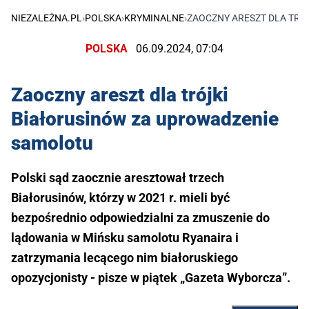
NIEZALEŻNA.PL
›
POLSKA
›
KRYMINALNE
›
ZAOCZNY ARESZT DLA TRÓ
POLSKA
06.09.2024, 07:04
Zaoczny areszt dla trójki
Białorusinów za uprowadzenie
samolotu
Polski sąd zaocznie aresztował trzech
Białorusinów, którzy w 2021 r. mieli być
bezpośrednio odpowiedzialni za zmuszenie do
lądowania w Mińsku samolotu Ryanaira i
zatrzymania lecącego nim białoruskiego
opozycjonisty - pisze w piątek „Gazeta Wyborcza”.