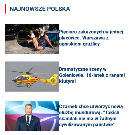
NAJNOWSZE POLSKA
Pięcioro zakażonych w jednej
placówce. Warszawa z
ogniskiem gruźlicy
Dramatyczne sceny w
Goleniowie. 16-latek z ranami
kłutymi
Czarnek chce utworzyć nową
służbę mundurową. "Takich
skandali nie ma w żadnym
cywilizowanym państwie"