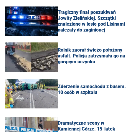
Tragiczny finał poszukiwań
Jowity Zielińskiej. Szczątki
znalezione w lesie pod Lisinami
należały do zaginionej
Rolnik zaorał świeżo położony
asfalt. Policja zatrzymała go na
gorącym uczynku
Zderzenie samochodu z busem.
10 osób w szpitalu
Dramatyczne sceny w
Kamiennej Górze. 15-latek