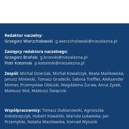
Redaktor naczelny:
Grzegorz Wierzchołowski
g.wierzcholowski@niezalezna.pl
Zastępcy redaktora naczelnego:
Grzegorz Broński
g.bronski@niezalezna.pl
Piotr Kotomski
p.kotomski@niezalezna.pl
Zespół:
Michał Dzierżak, Michał Kowalczyk, Beata Mańkowska,
Janusz Milewski, Tomasz Grodecki, Sabina Treffler, Aleksander
Mimier, Przemysław Obłuski, Magdalena Żuraw, Anna Zyzek,
Mateusz Mol, Mateusz Święcicki
Współpracownicy:
Tomasz Duklanowski, Agnieszka
Kołodziejczyk, Hubert Kowalski, Mariola Łukawska, Jan
Przemyłski, Natalia Wasilewska, Konrad Wysocki