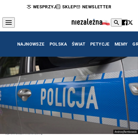
WESPRZYJ
SKLEP
NEWSLETTER
NAJNOWSZE
POLSKA
ŚWIAT
PETYCJE
MEMY
G
AndrzejRembowski
Uprowadził małoletnią