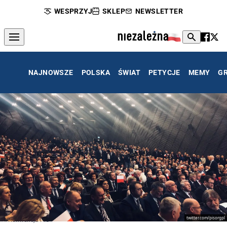
WESPRZYJ
SKLEP
NEWSLETTER
NAJNOWSZE
POLSKA
ŚWIAT
PETYCJE
MEMY
G
twitter.com/pisorgpl
Konwencja PiS