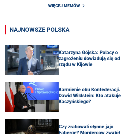
WIĘCEJ MEMÓW
NAJNOWSZE POLSKA
Katarzyna Gójska: Polacy o
zagrożeniu dowiadują się od
rządu w Kijowie
Karmienie obu Konfederacji.
Dawid Wildstein: Kto atakuje
Kaczyńskiego?
Czy zrabowali słynne jajo
Fabergé? Morderców zwabił