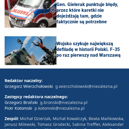
Gen. Gielerak punktuje błędy,
przez które karetki nie
dojeżdżają tam, gdzie
faktycznie są potrzebne
Wojsko szykuje największą
defiladę w historii Polski. F-35
po raz pierwszy nad Warszawą
Redaktor naczelny:
Grzegorz Wierzchołowski
g.wierzcholowski@niezalezna.pl
Zastępcy redaktora naczelnego:
Grzegorz Broński
g.bronski@niezalezna.pl
Piotr Kotomski
p.kotomski@niezalezna.pl
Zespół:
Michał Dzierżak, Michał Kowalczyk, Beata Mańkowska,
Janusz Milewski, Tomasz Grodecki, Sabina Treffler, Aleksander