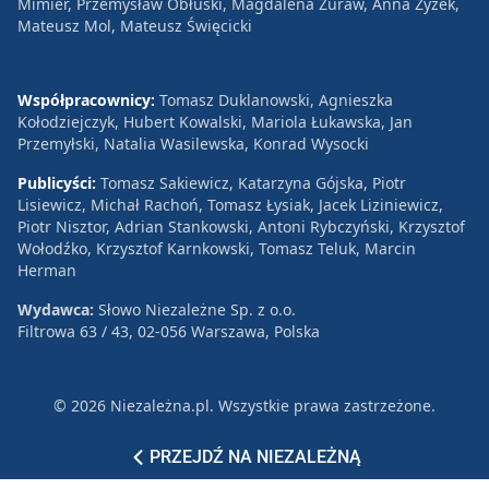
Mimier, Przemysław Obłuski, Magdalena Żuraw, Anna Zyzek,
Mateusz Mol, Mateusz Święcicki
Współpracownicy:
Tomasz Duklanowski, Agnieszka
Kołodziejczyk, Hubert Kowalski, Mariola Łukawska, Jan
Przemyłski, Natalia Wasilewska, Konrad Wysocki
Publicyści:
Tomasz Sakiewicz, Katarzyna Gójska, Piotr
Lisiewicz, Michał Rachoń, Tomasz Łysiak, Jacek Liziniewicz,
Piotr Nisztor, Adrian Stankowski, Antoni Rybczyński, Krzysztof
Wołodźko, Krzysztof Karnkowski, Tomasz Teluk, Marcin
Herman
Wydawca:
Słowo Niezależne Sp. z o.o.
Filtrowa 63 / 43, 02-056 Warszawa, Polska
© 2026 Niezależna.pl. Wszystkie prawa zastrzeżone.
Patronat
Reklama
Polityka prywatności
PRZEJDŹ NA NIEZALEŻNĄ