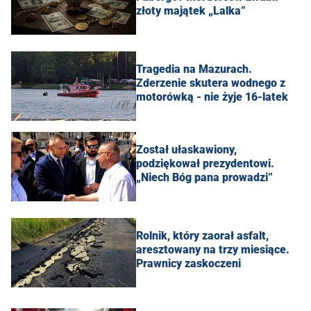
złoty majątek „Lalka”
Tragedia na Mazurach.
Zderzenie skutera wodnego z
motorówką - nie żyje 16-latek
Został ułaskawiony,
podziękował prezydentowi.
„Niech Bóg pana prowadzi”
Rolnik, który zaorał asfalt,
aresztowany na trzy miesiące.
Prawnicy zaskoczeni