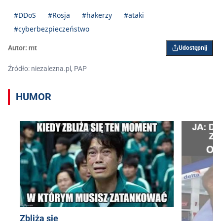
#DDoS
#Rosja
#hakerzy
#ataki
#cyberbezpieczeństwo
Autor:
mt
Udostępnij
Źródło: niezalezna.pl, PAP
HUMOR
Zbliża się