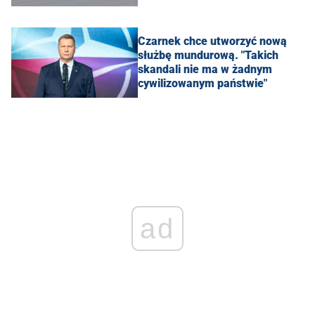
Czarnek chce utworzyć nową
służbę mundurową. "Takich
skandali nie ma w żadnym
cywilizowanym państwie"
ad