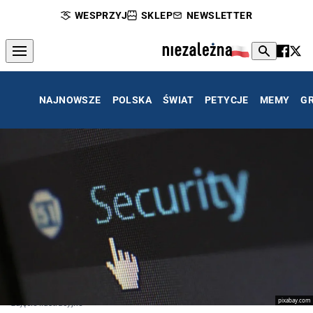
WESPRZYJ
SKLEP
NEWSLETTER
NAJNOWSZE
POLSKA
ŚWIAT
PETYCJE
MEMY
G
pixabay.com
zdjęcie ilustracyjne