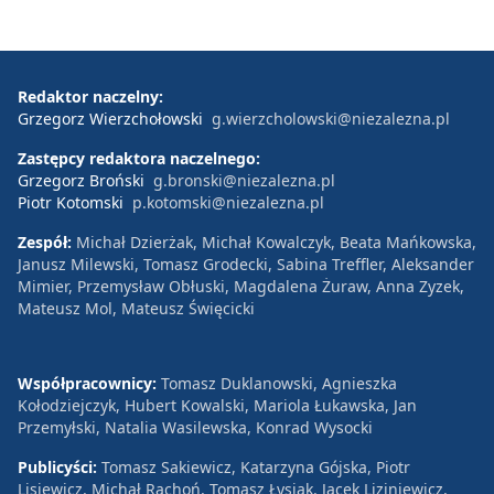
Redaktor naczelny:
Grzegorz Wierzchołowski
g.wierzcholowski@niezalezna.pl
Zastępcy redaktora naczelnego:
Grzegorz Broński
g.bronski@niezalezna.pl
Piotr Kotomski
p.kotomski@niezalezna.pl
Zespół:
Michał Dzierżak, Michał Kowalczyk, Beata Mańkowska,
Janusz Milewski, Tomasz Grodecki, Sabina Treffler, Aleksander
Mimier, Przemysław Obłuski, Magdalena Żuraw, Anna Zyzek,
Mateusz Mol, Mateusz Święcicki
Współpracownicy:
Tomasz Duklanowski, Agnieszka
Kołodziejczyk, Hubert Kowalski, Mariola Łukawska, Jan
Przemyłski, Natalia Wasilewska, Konrad Wysocki
Publicyści:
Tomasz Sakiewicz, Katarzyna Gójska, Piotr
Lisiewicz, Michał Rachoń, Tomasz Łysiak, Jacek Liziniewicz,