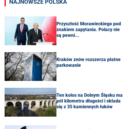
NAJNOWSZE POLSKA
Przyszłość Morawieckiego pod
znakiem zapytania. Polacy nie
są pewni...
Kraków znów rozszerza płatne
parkowanie
Ten kolos na Dolnym Śląsku ma
pół kilometra długości i składa
się z 35 kamiennych łuków