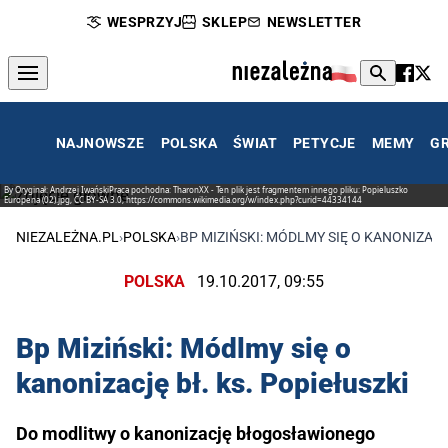
WESPRZYJ
SKLEP
NEWSLETTER
NAJNOWSZE
POLSKA
ŚWIAT
PETYCJE
MEMY
G
By Oryginał: Andrzej IwańskiPraca pochodna: TharonXX - Ten plik jest fragmentem innego pliku: Popieluszko
Europena (02).jpg, CC BY-SA 3.0, https://commons.wikimedia.org/w/index.php?curid=44334144
NIEZALEŻNA.PL
›
POLSKA
›
BP MIZIŃSKI: MÓDLMY SIĘ O KANONIZACJ
POLSKA
19.10.2017, 09:55
Bp Miziński: Módlmy się o
kanonizację bł. ks. Popiełuszki
Do modlitwy o kanonizację błogosławionego