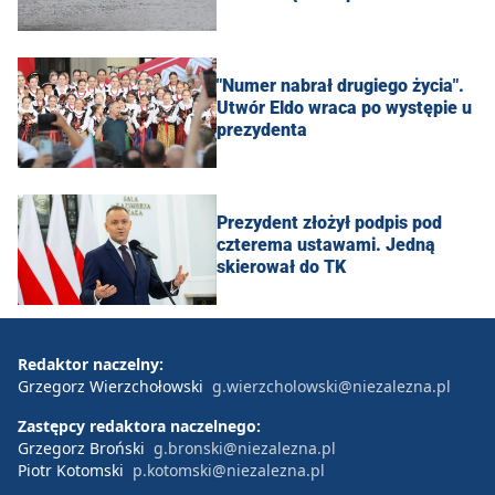
"Numer nabrał drugiego życia".
Utwór Eldo wraca po występie u
prezydenta
Prezydent złożył podpis pod
czterema ustawami. Jedną
skierował do TK
Redaktor naczelny:
Grzegorz Wierzchołowski
g.wierzcholowski@niezalezna.pl
Zastępcy redaktora naczelnego:
Grzegorz Broński
g.bronski@niezalezna.pl
Piotr Kotomski
p.kotomski@niezalezna.pl