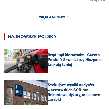
WIĘCEJ MEMÓW
NAJNOWSZE POLSKA
Rząd łupi kierowców. "Gazeta
Polska": Szwedzi czy Hiszpanie
tankują taniej
Szokujące wyniki audytów
warszawskich SOR-ów.
Rekordowe dyżury, milionowe
zarobki