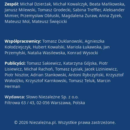
Zespół:
Michał Dzierżak, Michał Kowalczyk, Beata Mańkowska,
Janusz Milewski, Tomasz Grodecki, Sabina Treffler, Aleksander
Mimier, Przemysław Obłuski, Magdalena Żuraw, Anna Zyzek,
Mateusz Mol, Mateusz Święcicki
Współpracownicy:
Tomasz Duklanowski, Agnieszka
Kołodziejczyk, Hubert Kowalski, Mariola Łukawska, Jan
Przemyłski, Natalia Wasilewska, Konrad Wysocki
Publicyści:
Tomasz Sakiewicz, Katarzyna Gójska, Piotr
Lisiewicz, Michał Rachoń, Tomasz Łysiak, Jacek Liziniewicz,
Piotr Nisztor, Adrian Stankowski, Antoni Rybczyński, Krzysztof
Wołodźko, Krzysztof Karnkowski, Tomasz Teluk, Marcin
Herman
Wydawca:
Słowo Niezależne Sp. z o.o.
Filtrowa 63 / 43, 02-056 Warszawa, Polska
© 2026 Niezależna.pl. Wszystkie prawa zastrzeżone.