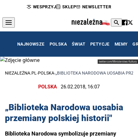
WESPRZYJ
SKLEP
NEWSLETTER
NAJNOWSZE
POLSKA
ŚWIAT
PETYCJE
MEMY
G
twitter.com/Ministerstwo Kultury
NIEZALEŻNA.PL
›
POLSKA
›
„BIBLIOTEKA NARODOWA UOSABIA PRZEMI
POLSKA
26.02.2018, 16:07
„Biblioteka Narodowa uosabia
przemiany polskiej historii"
Biblioteka Narodowa symbolizuje przemiany