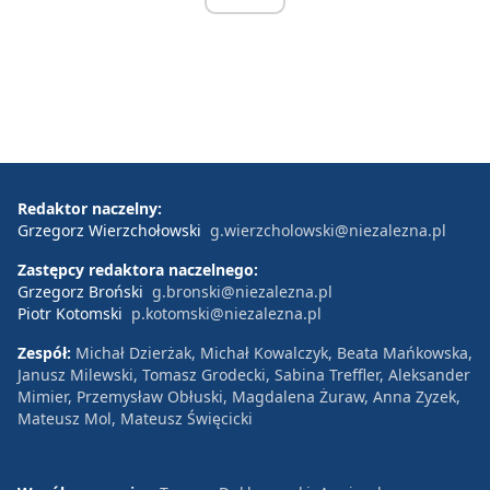
Redaktor naczelny:
Grzegorz Wierzchołowski
g.wierzcholowski@niezalezna.pl
Zastępcy redaktora naczelnego:
Grzegorz Broński
g.bronski@niezalezna.pl
Piotr Kotomski
p.kotomski@niezalezna.pl
Zespół:
Michał Dzierżak, Michał Kowalczyk, Beata Mańkowska,
Janusz Milewski, Tomasz Grodecki, Sabina Treffler, Aleksander
Mimier, Przemysław Obłuski, Magdalena Żuraw, Anna Zyzek,
Mateusz Mol, Mateusz Święcicki