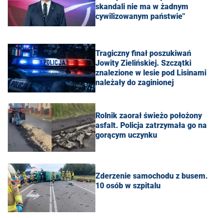
skandali nie ma w żadnym
cywilizowanym państwie"
Tragiczny finał poszukiwań
Jowity Zielińskiej. Szczątki
znalezione w lesie pod Lisinami
należały do zaginionej
Rolnik zaorał świeżo położony
asfalt. Policja zatrzymała go na
gorącym uczynku
Zderzenie samochodu z busem.
10 osób w szpitalu