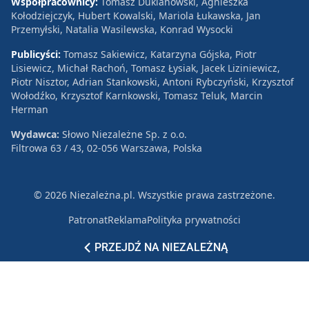
Współpracownicy:
Tomasz Duklanowski, Agnieszka
Kołodziejczyk, Hubert Kowalski, Mariola Łukawska, Jan
Przemyłski, Natalia Wasilewska, Konrad Wysocki
Publicyści:
Tomasz Sakiewicz, Katarzyna Gójska, Piotr
Lisiewicz, Michał Rachoń, Tomasz Łysiak, Jacek Liziniewicz,
Piotr Nisztor, Adrian Stankowski, Antoni Rybczyński, Krzysztof
Wołodźko, Krzysztof Karnkowski, Tomasz Teluk, Marcin
Herman
Wydawca:
Słowo Niezależne Sp. z o.o.
Filtrowa 63 / 43, 02-056 Warszawa, Polska
© 2026 Niezależna.pl. Wszystkie prawa zastrzeżone.
Patronat
Reklama
Polityka prywatności
PRZEJDŹ NA NIEZALEŻNĄ