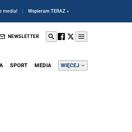
e media!
|
Wspieram TERAZ »
NEWSLETTER
A
SPORT
MEDIA
WIĘCEJ
IE NA JAVELINY, SZYKUJĄ SIĘ DOSTAWY POCISKÓW BRIMSTONE