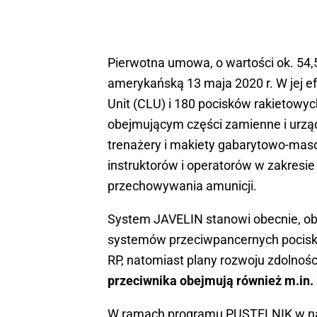
Pierwotna umowa, o wartości ok. 54,
amerykańską 13 maja 2020 r. W jej 
Unit (CLU) i 180 pocisków rakietowy
obejmującym części zamienne i urzą
trenażery i makiety gabarytowo-maso
instruktorów i operatorów w zakresi
przechowywania amunicji.
System JAVELIN stanowi obecnie, ob
systemów przeciwpancernych pocisk
RP, natomiast plany rozwoju zdolnoś
przeciwnika obejmują również m.i
W ramach programu PUSTELNIK w naj