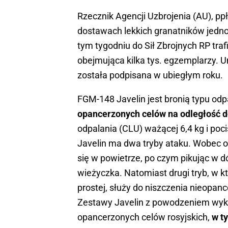
Rzecznik Agencji Uzbrojenia (AU), pp
dostawach lekkich granatników jed
tym tygodniu do Sił Zbrojnych RP traf
obejmująca kilka tys. egzemplarzy. 
została podpisana w ubiegłym roku.
FGM-148 Javelin jest bronią typu odpa
opancerzonych celów na odległość d
odpalania (CLU) ważącej 6,4 kg i po
Javelin ma dwa tryby ataku. Wobec o
się w powietrze, po czym pikując w d
wieżyczka. Natomiast drugi tryb, w kt
prostej, służy do niszczenia nieopan
Zestawy Javelin z powodzeniem wyko
opancerzonych celów rosyjskich,
w t