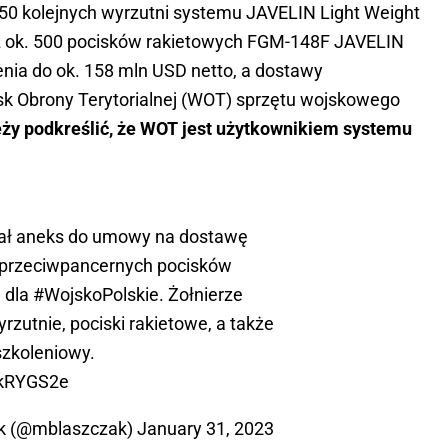
50 kolejnych wyrzutni systemu JAVELIN Light Weight
 ok. 500 pocisków rakietowych FGM-148F JAVELIN
nia do ok. 158 mln USD netto, a dostawy
k Obrony Terytorialnej (WOT) sprzętu wojskowego
ży podkreślić, że WOT jest użytkownikiem systemu
tał aneks do umowy na dostawę
i przeciwpancernych pocisków
 dla
#WojskoPolskie
. Żołnierze
rzutnie, pociski rakietowe, a także
 szkoleniowy.
KkRYGS2e
ak (@mblaszczak)
January 31, 2023