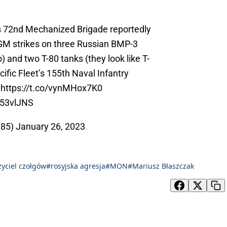
s 72nd Mechanized Brigade reportedly
GM strikes on three Russian BMP-3
eo) and two T-80 tanks (they look like T-
fic Fleet’s 155th Naval Infantry
.
https://t.co/vynMHox7K0
O53vlJNS
e85)
January 26, 2023
zyciel czołgów
#rosyjska agresja
#MON
#Mariusz Błaszczak