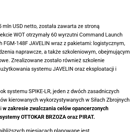
5 mln USD netto, została zawarta ze stroną
efekcie WOT otrzymały 60 wyrzutni Command Launch
ch FGM-148F JAVELIN wraz z pakietami: logistycznym,
dzenia naprawcze, a także szkoleniowym, obejmującym
we. Zrealizowane zostało również szkolenie
e użytkowania systemu JAVELIN oraz eksploatacji i
ok systemu SPIKE-LR, jeden z dwóch zasadniczych
ów kierowanych wykorzystywanych w Siłach Zbrojnych
ci
w zakresie zwalczania celów opancerzonych
n. systemy OTTOKAR BRZOZA oraz PIRAT.
bliższych miesiącach planowane jest