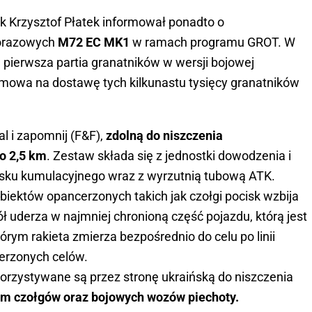
łk Krzysztof Płatek informował ponadto o
norazowych
M72 EC MK1
w ramach programu GROT. W
i pierwsza partia granatników w wersji bojowej
Umowa na dostawę tych kilkunastu tysięcy granatników
l i zapomnij (F&F),
zdolną do niszczenia
o 2,5 km
. Zestaw składa się z jednostki dowodzenia i
cisku kumulacyjnego wraz z wyrzutnią tubową ATK.
biektów opancerzonych takich jak czołgi pocisk wzbija
ół uderza w najmniej chronioną część pojazdu, którą jest
órym rakieta zmierza bezpośrednio do celu po linii
cerzonych celów.
rzystywane są przez stronę ukraińską do niszczenia
ym czołgów oraz bojowych wozów piechoty.