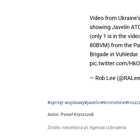
Video from Ukraine’
showing Javelin AT
(only 1 is in the vid
80BVM) from the Paci
Brigade in Vuhledar
pic.twitter.com/Hk
— Rob Lee (@RALe
#sprzęt wojskowy
#javelin
#brimstone
#niszc
Autor:
Paweł Kryszczak
Źródło: niezależna.pl, Agencja Uzbrojenia