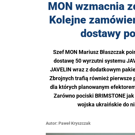
MON wzmacnia zd
Kolejne zamówieni
dostawy p
Szef MON Mariusz Błaszczak poin
dostawę 50 wyrzutni systemu JA
JAVELIN wraz z dodatkowym pakiet
Zbrojnych trafią również pierwsz
dla których planowanym efektore
Zarówno pociski BRIMSTONE jak 
wojska ukraińskie do n
Autor:
Paweł Kryszczak