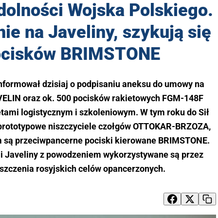
olności Wojska Polskiego.
e na Javeliny, szykują się
ocisków BRIMSTONE
formował dzisiaj o podpisaniu aneksu do umowy na
VELIN oraz ok. 500 pocisków rakietowych FGM-148F
ami logistycznym i szkoleniowym. W tym roku do Sił
e prototypowe niszczyciele czołgów OTTOKAR-BRZOZA,
m są przeciwpancerne pociski kierowane BRIMSTONE.
i Javeliny z powodzeniem wykorzystywane są przez
iszczenia rosyjskich celów opancerzonych.