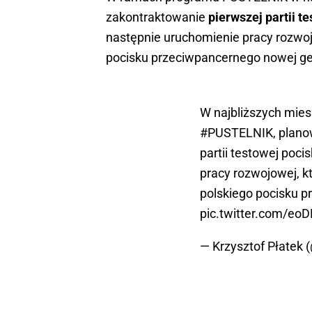
zakontraktowanie
pierwszej partii 
następnie uruchomienie pracy rozwoj
pocisku przeciwpancernego nowej ge
W najbliższych mie
#PUSTELNIK
, plan
partii testowej poc
pracy rozwojowej, k
polskiego pocisku p
pic.twitter.com/e
— Krzysztof Płatek 