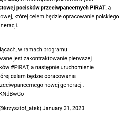
testowej pocisków przeciwpancernych PIRAT
, a
owej, której celem będzie opracowanie polskiego
neracji.
siącach, w ramach programu
owane jest zakontraktowanie pierwszej
isków
#PIRAT
, a następnie uruchomienie
tórej celem będzie opracowanie
rzeciwpancernego nowej generacji.
oDKNdBwGo
(@krzysztof_atek)
January 31, 2023