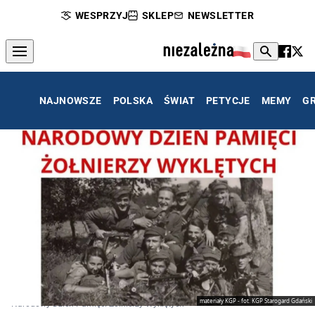
WESPRZYJ
SKLEP
NEWSLETTER
NAJNOWSZE
POLSKA
ŚWIAT
PETYCJE
MEMY
G
materiały KGP - fot. KGP Starogard Gdański
Narodowy Dzień Pamięci Żołnierzy Wyklętych