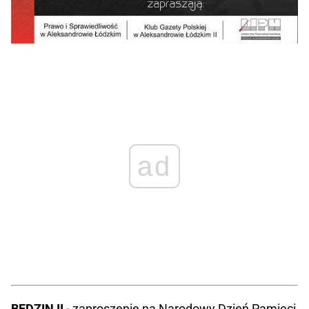
ad
BĘDZIN II
- zaproszenie na Narodowy Dzień Pamięci