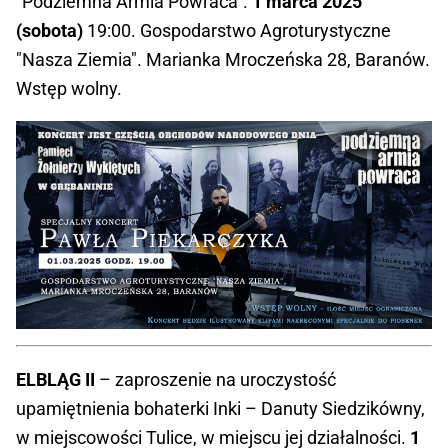
"Podziemna Armia Powraca".
1 marca 2025
(sobota)
19:00. Gospodarstwo Agroturystyczne
"Nasza Ziemia". Marianka Mroczeńska 28, Baranów.
Wstęp wolny.
ELBLĄG II
– zaproszenie na uroczystość
upamiętnienia bohaterki Inki – Danuty Siedzikówny,
w miejscowości Tulice, w miejscu jej działalności.
1