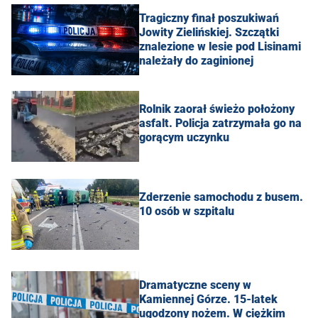
Tragiczny finał poszukiwań
Jowity Zielińskiej. Szczątki
znalezione w lesie pod Lisinami
należały do zaginionej
Rolnik zaorał świeżo położony
asfalt. Policja zatrzymała go na
gorącym uczynku
Zderzenie samochodu z busem.
10 osób w szpitalu
Dramatyczne sceny w
Kamiennej Górze. 15-latek
ugodzony nożem. W ciężkim