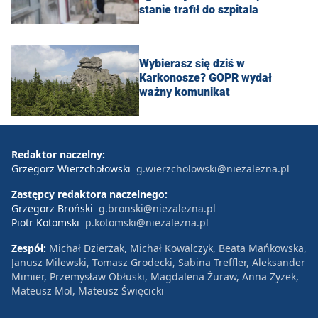
stanie trafił do szpitala
Wybierasz się dziś w
Karkonosze? GOPR wydał
ważny komunikat
Redaktor naczelny:
Grzegorz Wierzchołowski
g.wierzcholowski@niezalezna.pl
Zastępcy redaktora naczelnego:
Grzegorz Broński
g.bronski@niezalezna.pl
Piotr Kotomski
p.kotomski@niezalezna.pl
Zespół:
Michał Dzierżak, Michał Kowalczyk, Beata Mańkowska,
Janusz Milewski, Tomasz Grodecki, Sabina Treffler, Aleksander
Mimier, Przemysław Obłuski, Magdalena Żuraw, Anna Zyzek,
Mateusz Mol, Mateusz Święcicki