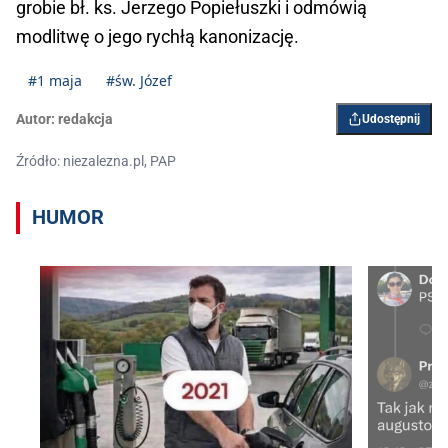
grobie bł. ks. Jerzego Popiełuszki i odmówią
modlitwę o jego rychłą kanonizację.
#1 maja
#św. Józef
Autor:
redakcja
Udostępnij
Źródło: niezalezna.pl, PAP
HUMOR