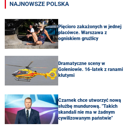
NAJNOWSZE POLSKA
Pięcioro zakażonych w jednej
placówce. Warszawa z
ogniskiem gruźlicy
Dramatyczne sceny w
Goleniowie. 16-latek z ranami
kłutymi
Czarnek chce utworzyć nową
służbę mundurową. "Takich
skandali nie ma w żadnym
cywilizowanym państwie"