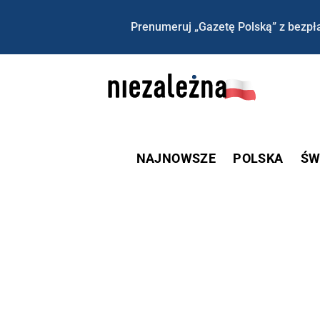
Prenumeruj „Gazetę Polską” z bezpła
NAJNOWSZE
POLSKA
ŚW