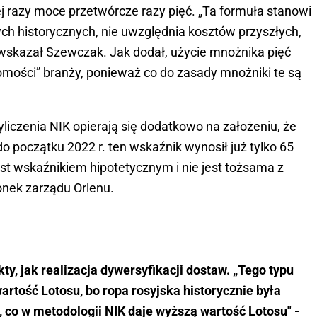
j razy moce przetwórcze razy pięć. „Ta formuła stanowi
ch historycznych, nie uwzględnia kosztów przyszłych,
 wskazał Szewczak. Jak dodał, użycie mnożnika pięć
omości” branży, ponieważ co do zasady mnożniki te są
iczenia NIK opierają się dodatkowo na założeniu, że
a do początku 2022 r. ten wskaźnik wynosił już tylko 65
st wskaźnikiem hipotetycznym i nie jest tożsama z
onek zarządu Orlenu.
y, jak realizacja dywersyfikacji dostaw. „Tego typu
rtość Lotosu, bo ropa rosyjska historycznie była
 co w metodologii NIK daje wyższą wartość Lotosu" -