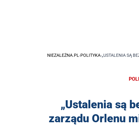
NIEZALEŻNA.PL
›
POLITYKA
›
„USTALENIA SĄ B
POL
„Ustalenia są 
zarządu Orlenu mi