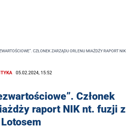
EZWARTOŚCIOWE”. CZŁONEK ZARZĄDU ORLENU MIAŻDŻY RAPORT NIK N
ITYKA
05.02.2024, 15:52
bezwartościowe”. Członek
ażdży raport NIK nt. fuzji z
Lotosem