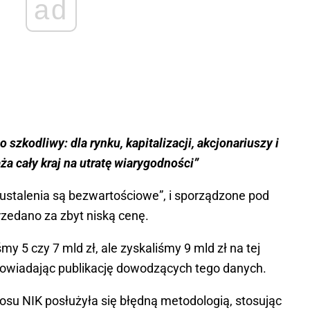
ad
o szkodliwy: dla rynku, kapitalizacji, akcjonariuszy i
a cały kraj na utratę wiarygodności”
„ustalenia są bezwartościowe”, i sporządzone pod
rzedano za zbyt niską cenę.
śmy 5 czy 7 mld zł, ale zyskaliśmy 9 mld zł na tej
apowiadając publikację dowodzących tego danych.
tosu NIK posłużyła się błędną metodologią, stosując