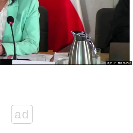
Sejm RP - screenshot
ad