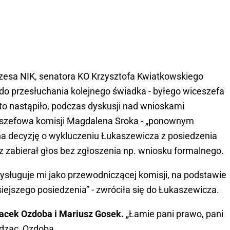
zesa NIK, senatora KO Krzysztofa Kwiatkowskiego
ć do przesłuchania kolejnego świadka - byłego wiceszefa
to nastąpiło, podczas dyskusji nad wnioskami
a szefowa komisji Magdalena Sroka - „ponownym
ona decyzję o wykluczeniu Łukaszewicza z posiedzenia
cz zabierał głos bez zgłoszenia np. wniosku formalnego.
ysługuje mi jako przewodniczącej komisji, na podstawie
siejszego posiedzenia” - zwróciła się do Łukaszewicza.
Jacek Ozdoba i Mariusz Gosek.
„Łamie pani prawo, pani
odząc, Ozdoba.