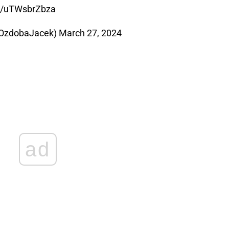
co/uTWsbrZbza
@OzdobaJacek)
March 27, 2024
ad