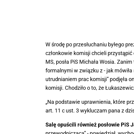
W środę po przesłuchaniu byłego pre
członkowie komisji chcieli przystąpi
MS, posła PiS Michała Wosia. Zanim 
formalnymi w związku z - jak mówił
utrudnianiem prac komisji” podjęła 
komisji. Chodziło o to, że Łukaszewi
„Na podstawie uprawnienia, które prz
art. 11 c ust. 3 wykluczam pana z dzi
Salę opuścili również posłowie PiS 
przewodnicząca” - powiedział, wych