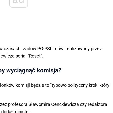
j w czasach rządów PO-PSL mówi realizowany przez
wicza serial "Reset".
by wyciągnąć komisja?
nków komisji będzie to "typowo polityczny krok, który
zez profesora Sławomira Cenckiewicza czy redaktora
 dodał minister.