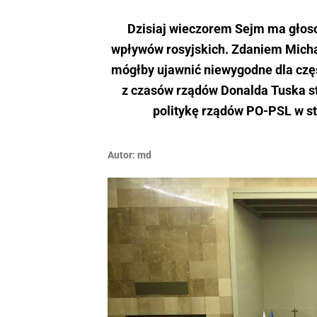
Dzisiaj wieczorem Sejm ma głos
wpływów rosyjskich. Zdaniem Michała
mógłby ujawnić niewygodne dla częś
z czasów rządów Donalda Tuska sta
politykę rządów PO-PSL w sto
Autor:
md