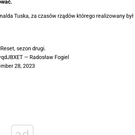
ować.
nalda Tuska, za czasów rządów którego realizowany był
Reset
, sezon drugi.
wwqdJBXET
— Radosław Fogiel
mber 28, 2023
ad