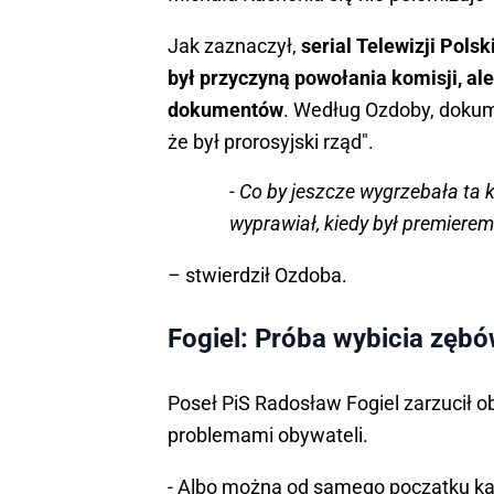
Jak zaznaczył,
serial Telewizji Polsk
był przyczyną powołania komisji, a
dokumentów
. Według Ozdoby, dokume
że był prorosyjski rząd".
- Co by jeszcze wygrzebała ta 
wyprawiał, kiedy był premierem
– stwierdził Ozdoba.
Fogiel: Próba wybicia zębó
Poseł PiS Radosław Fogiel zarzucił ob
problemami obywateli.
- Albo można od samego początku ka