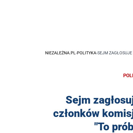
NIEZALEŻNA.PL
›
POLITYKA
›
SEJM ZAGŁOSUJE 
POL
Sejm zagłosu
członków komisj
"To pró