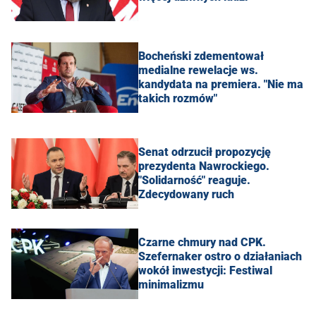
Bocheński zdementował
medialne rewelacje ws.
kandydata na premiera. "Nie ma
takich rozmów"
Senat odrzucił propozycję
prezydenta Nawrockiego.
"Solidarność" reaguje.
Zdecydowany ruch
Czarne chmury nad CPK.
Szefernaker ostro o działaniach
wokół inwestycji: Festiwal
minimalizmu