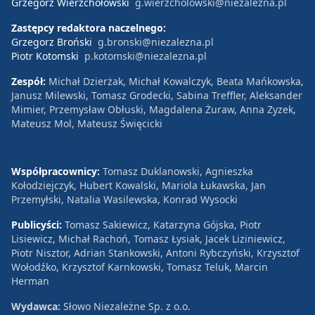
Grzegorz Wierzchołowski
g.wierzcholowski@niezalezna.pl
Zastępcy redaktora naczelnego:
Grzegorz Broński
g.bronski@niezalezna.pl
Piotr Kotomski
p.kotomski@niezalezna.pl
Zespół:
Michał Dzierżak, Michał Kowalczyk, Beata Mańkowska,
Janusz Milewski, Tomasz Grodecki, Sabina Treffler, Aleksander
Mimier, Przemysław Obłuski, Magdalena Żuraw, Anna Zyzek,
Mateusz Mol, Mateusz Święcicki
Współpracownicy:
Tomasz Duklanowski, Agnieszka
Kołodziejczyk, Hubert Kowalski, Mariola Łukawska, Jan
Przemyłski, Natalia Wasilewska, Konrad Wysocki
Publicyści:
Tomasz Sakiewicz, Katarzyna Gójska, Piotr
Lisiewicz, Michał Rachoń, Tomasz Łysiak, Jacek Liziniewicz,
Piotr Nisztor, Adrian Stankowski, Antoni Rybczyński, Krzysztof
Wołodźko, Krzysztof Karnkowski, Tomasz Teluk, Marcin
Herman
Wydawca:
Słowo Niezależne Sp. z o.o.