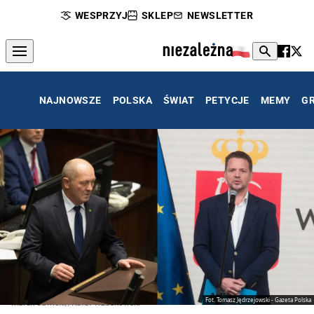
WESPRZYJ
SKLEP
NEWSLETTER
NAJNOWSZE
POLSKA
ŚWIAT
PETYCJE
MEMY
G
Fot. Tomasz Jędrzejowski - Gazeta Polska
Marek Sawicki//Rafał Trzaskowski