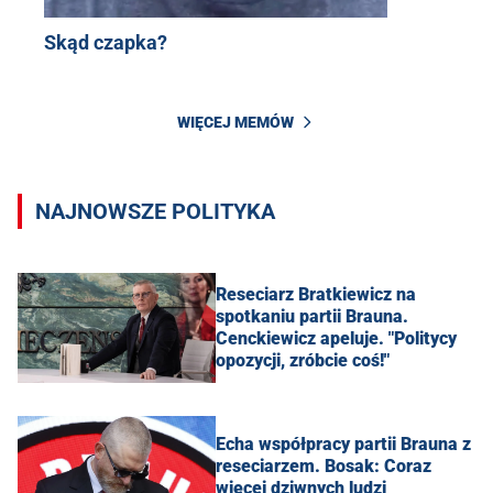
Skąd czapka?
WIĘCEJ MEMÓW
NAJNOWSZE POLITYKA
Reseciarz Bratkiewicz na
spotkaniu partii Brauna.
Cenckiewicz apeluje. "Politycy
opozycji, zróbcie coś!"
Echa współpracy partii Brauna z
reseciarzem. Bosak: Coraz
więcej dziwnych ludzi