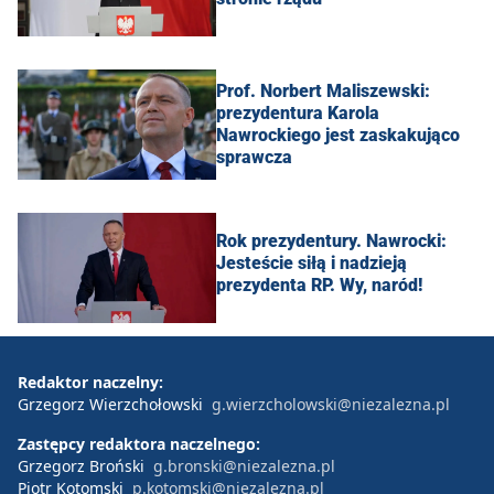
Prof. Norbert Maliszewski:
prezydentura Karola
Nawrockiego jest zaskakująco
sprawcza
Rok prezydentury. Nawrocki:
Jesteście siłą i nadzieją
prezydenta RP. Wy, naród!
Redaktor naczelny:
Grzegorz Wierzchołowski
g.wierzcholowski@niezalezna.pl
Zastępcy redaktora naczelnego:
Grzegorz Broński
g.bronski@niezalezna.pl
Piotr Kotomski
p.kotomski@niezalezna.pl