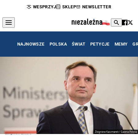
WESPRZYJ
SKLEP
NEWSLETTER
NAJNOWSZE
POLSKA
ŚWIAT
PETYCJE
MEMY
G
Zbigniew Kaczmarek / Gazeta Polska
Zbigniew Ziobro