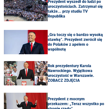
Prezydent wyszedł do ludzi po
uroczystościach. Zatrzymał się
także... przy studiu TV
Republika
„Gra toczy się o bardzo wysoką
stawkę”. Prezydent zwrócił się
do Polaków z apelem o
wspólnotę
Rok prezydentury Karola
Nawrockiego. Wyjątkowa
uroczystość w Warszawie.
ZOBACZ ZDJĘCIA
Prezydent z mocnym
przekazem: „Teraz wszystko po
stronie rządu”