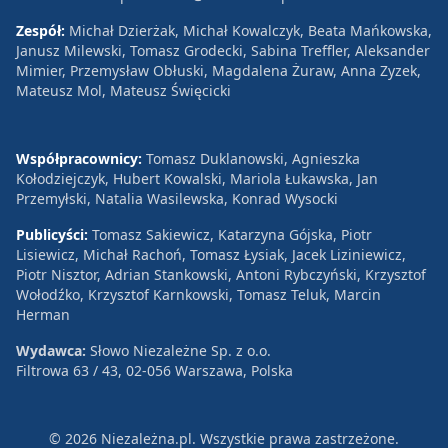
Zespół:
Michał Dzierżak, Michał Kowalczyk, Beata Mańkowska,
Janusz Milewski, Tomasz Grodecki, Sabina Treffler, Aleksander
Mimier, Przemysław Obłuski, Magdalena Żuraw, Anna Zyzek,
Mateusz Mol, Mateusz Święcicki
Współpracownicy:
Tomasz Duklanowski, Agnieszka
Kołodziejczyk, Hubert Kowalski, Mariola Łukawska, Jan
Przemyłski, Natalia Wasilewska, Konrad Wysocki
Publicyści:
Tomasz Sakiewicz, Katarzyna Gójska, Piotr
Lisiewicz, Michał Rachoń, Tomasz Łysiak, Jacek Liziniewicz,
Piotr Nisztor, Adrian Stankowski, Antoni Rybczyński, Krzysztof
Wołodźko, Krzysztof Karnkowski, Tomasz Teluk, Marcin
Herman
Wydawca:
Słowo Niezależne Sp. z o.o.
Filtrowa 63 / 43, 02-056 Warszawa, Polska
© 2026 Niezależna.pl. Wszystkie prawa zastrzeżone.