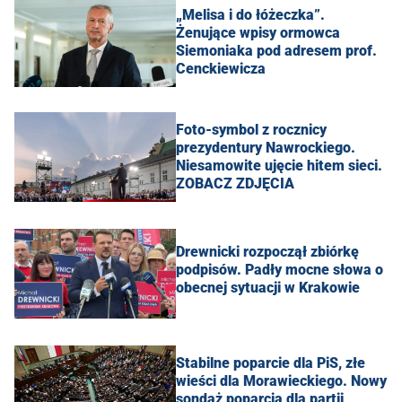
„Melisa i do łóżeczka”.
Żenujące wpisy ormowca
Siemoniaka pod adresem prof.
Cenckiewicza
Foto-symbol z rocznicy
prezydentury Nawrockiego.
Niesamowite ujęcie hitem sieci.
ZOBACZ ZDJĘCIA
Drewnicki rozpoczął zbiórkę
podpisów. Padły mocne słowa o
obecnej sytuacji w Krakowie
Stabilne poparcie dla PiS, złe
wieści dla Morawieckiego. Nowy
sondaż poparcia dla partii