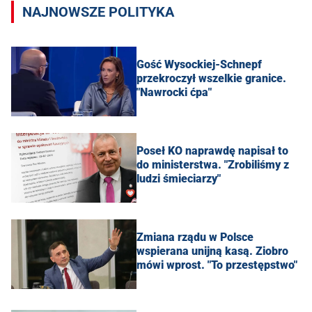
NAJNOWSZE POLITYKA
Gość Wysockiej-Schnepf
przekroczył wszelkie granice.
"Nawrocki ćpa"
Poseł KO naprawdę napisał to
do ministerstwa. "Zrobiliśmy z
ludzi śmieciarzy"
Zmiana rządu w Polsce
wspierana unijną kasą. Ziobro
mówi wprost. "To przestępstwo"