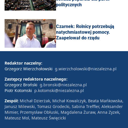
politycznych
Czarnek: Rolnicy potrzebują
natychmiastowej pomocy.
Zaapelował do rządu
Redaktor naczelny:
Grzegorz Wierzchołowski
g.wierzcholowski@niezalezna.pl
Zastępcy redaktora naczelnego:
Grzegorz Broński
g.bronski@niezalezna.pl
Piotr Kotomski
p.kotomski@niezalezna.pl
Zespół:
Michał Dzierżak, Michał Kowalczyk, Beata Mańkowska,
Janusz Milewski, Tomasz Grodecki, Sabina Treffler, Aleksander
Mimier, Przemysław Obłuski, Magdalena Żuraw, Anna Zyzek,
Mateusz Mol, Mateusz Święcicki