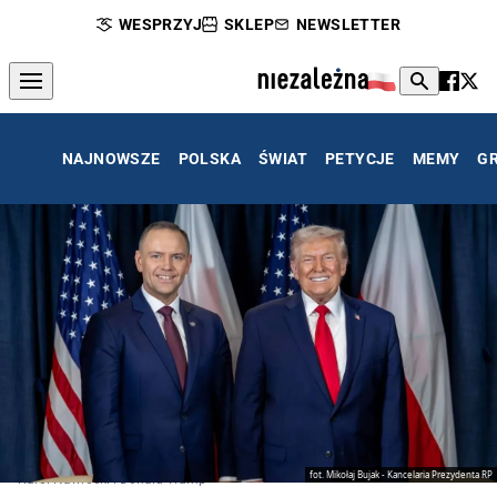
WESPRZYJ
SKLEP
NEWSLETTER
NAJNOWSZE
POLSKA
ŚWIAT
PETYCJE
MEMY
G
fot. Mikołaj Bujak - Kancelaria Prezydenta RP
Karol Nawrocki i Donald Trump