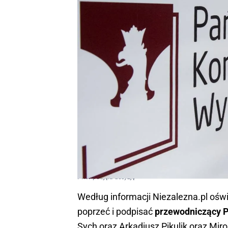
PKW podjęła decyzję
Według informacji Niezalezna.pl oświ
poprzeć i podpisać
przewodniczący 
Sych oraz Arkadiusz Pikulik oraz Mir