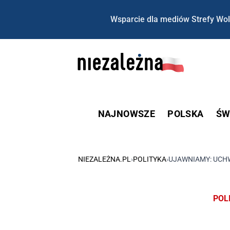
Wsparcie dla mediów Strefy Wol
NAJNOWSZE
POLSKA
ŚW
NIEZALEŻNA.PL
›
POLITYKA
›
UJAWNIAMY: UCH
POL