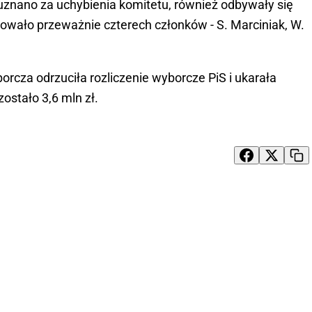
 uznano za uchybienia komitetu, również odbywały się
sowało przeważnie czterech członków - S. Marciniak, W.
cza odrzuciła rozliczenie wyborcze PiS i ukarała
ostało 3,6 mln zł.