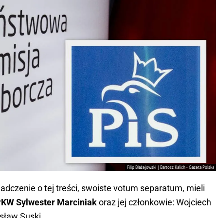
Filip Błażejowski | Bartosz Kalich - Gazeta Polska
adczenie o tej treści, swoiste votum separatum, mieli
PKW Sylwester Marciniak
oraz jej członkowie: Wojciech
osław Suski.