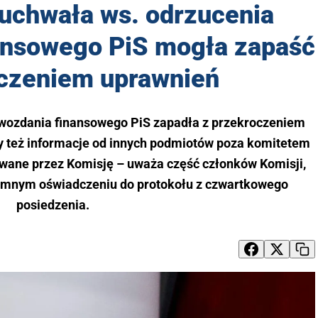
chwała ws. odrzucenia
ansowego PiS mogła zapaść
oczeniem uprawnień
wozdania finansowego PiS zapadła z przekroczeniem
y też informacje od innych podmiotów poza komitetem
wane przez Komisję – uważa część członków Komisji,
isemnym oświadczeniu do protokołu z czwartkowego
posiedzenia.