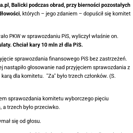
.pl, Balicki podczas obrad, przy bierności pozostałych
dłowości
, których – jego zdaniem – dopuścił się komitet
wało PKW w sprawozdaniu PiS, wyliczył właśnie on.
laty. Chciał kary 10 mln zł dla PiS.
zyjęcie sprawozdania finansowego PiS bez zastrzeżeń.
iej nastąpiło głosowanie nad przyjęciem sprawozdania z
karą dla komitetu. "Za" było trzech członków. (S.
iem sprawozdania komitetu wyborczego pięciu
, a trzech było przeciwko.
mał się od głosu.