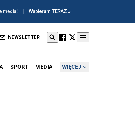
e media!
|
Wspieram TERAZ »
NEWSLETTER
A
SPORT
MEDIA
WIĘCEJ
APAŚĆ Z PRZEKROCZENIEM UPRAWNIEŃ