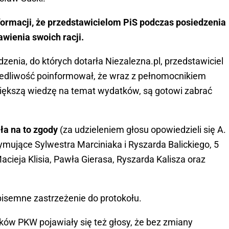
nformacji, że przedstawicielom PiS podczas posiedzenia
wienia swoich racji.
zenia, do których dotarła Niezalezna.pl, przedstawiciel
edliwość poinformował, że wraz z pełnomocnikiem
iększą wiedzę na temat wydatków, są gotowi zabrać
a na to zgody
(za udzieleniem głosu opowiedzieli się A.
rzymujące Sylwestra Marciniaka i Ryszarda Balickiego, 5
cieja Klisia, Pawła Gierasa, Ryszarda Kalisza oraz
 pisemne zastrzeżenie do protokołu.
ków PKW pojawiały się też głosy, że bez zmiany