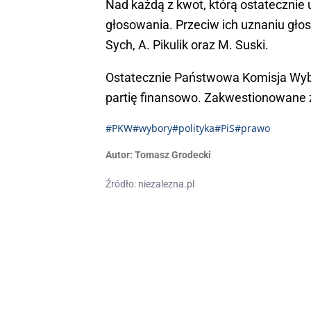
Nad każdą z kwot, którą ostatecznie
głosowania. Przeciw ich uznaniu gło
Sych, A. Pikulik oraz M. Suski.
Ostatecznie Państwowa Komisja Wybor
partię finansowo. Zakwestionowane z
#PKW
#wybory
#polityka
#PiS
#prawo
Autor:
Tomasz Grodecki
Źródło: niezalezna.pl