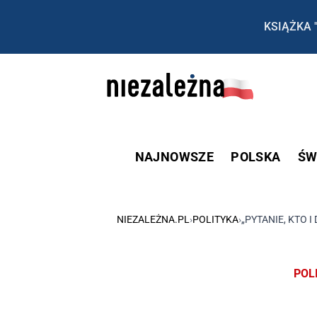
KSIĄŻKA 
NAJNOWSZE
POLSKA
ŚW
NIEZALEŻNA.PL
›
POLITYKA
›
„PYTANIE, KTO 
POL