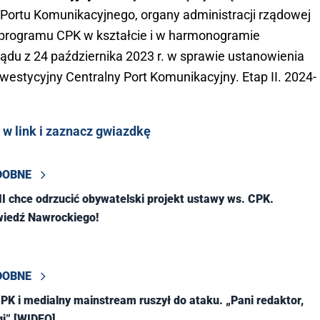
Portu Komunikacyjnego, organy administracji rządowej
i programu CPK w kształcie i w harmonogramie
du z 24 października 2023 r. w sprawie ustanowienia
westycyjny Centralny Port Komunikacyjny. Etap II. 2024-
 w link i zaznacz gwiazdkę
DOBNE
XII chce odrzucić obywatelski projekt ustawy ws. CPK.
iedź Nawrockiego!
DOBNE
PK i medialny mainstream ruszył do ataku. „Pani redaktor,
i” [WIDEO]