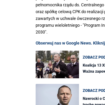
pełnomocnika rządu ds. Centralnego 
oraz spółkę celową CPK do realizacj
zawartych w uchwale ówczesnego rzą
programu wieloletniego - "Program In
2030".
Obserwuj nas w Google News. Kliknij
ZOBACZ PO
Koalicja 13 
Ważna zapow
ZOBACZ PO
Nawrocki o C
trochę powag