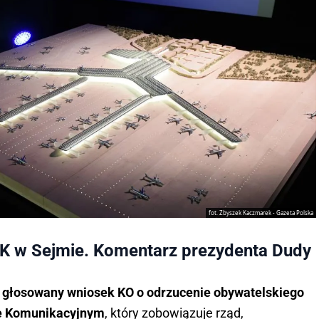
fot. Zbyszek Kaczmarek - Gazeta Polska
PK w Sejmie. Komentarz prezydenta Dudy
 głosowany wniosek KO o odrzucenie obywatelskiego
ie Komunikacyjnym
, który zobowiązuje rząd,