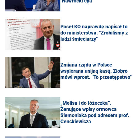
"Nawrocki ćpa"
Poseł KO naprawdę napisał to
do ministerstwa. "Zrobiliśmy z
ludzi śmieciarzy"
Zmiana rządu w Polsce
wspierana unijną kasą. Ziobro
mówi wprost. "To przestępstwo"
„Melisa i do łóżeczka”.
Żenujące wpisy ormowca
Siemoniaka pod adresem prof.
Cenckiewicza