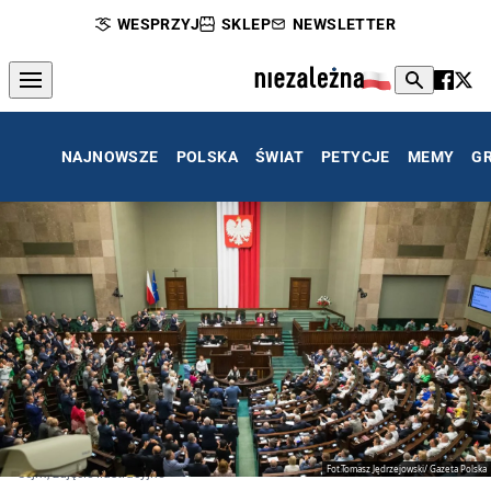
WESPRZYJ
SKLEP
NEWSLETTER
NAJNOWSZE
POLSKA
ŚWIAT
PETYCJE
MEMY
G
Fot.Tomasz Jędrzejowski/ Gazeta Polska
Sejm, zdjęcie ilustracyjne