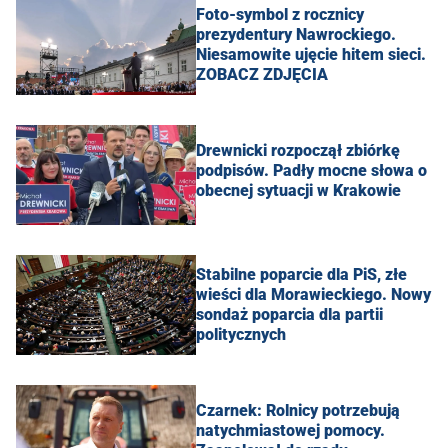
Foto-symbol z rocznicy
prezydentury Nawrockiego.
Niesamowite ujęcie hitem sieci.
ZOBACZ ZDJĘCIA
Drewnicki rozpoczął zbiórkę
podpisów. Padły mocne słowa o
obecnej sytuacji w Krakowie
Stabilne poparcie dla PiS, złe
wieści dla Morawieckiego. Nowy
sondaż poparcia dla partii
politycznych
Czarnek: Rolnicy potrzebują
natychmiastowej pomocy.