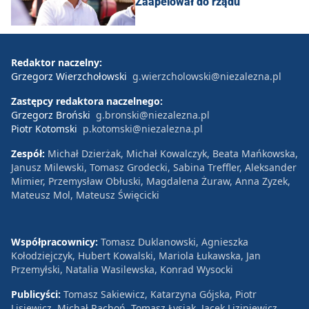
Zaapelował do rządu
Redaktor naczelny:
Grzegorz Wierzchołowski
g.wierzcholowski@niezalezna.pl
Zastępcy redaktora naczelnego:
Grzegorz Broński
g.bronski@niezalezna.pl
Piotr Kotomski
p.kotomski@niezalezna.pl
Zespół:
Michał Dzierżak, Michał Kowalczyk, Beata Mańkowska,
Janusz Milewski, Tomasz Grodecki, Sabina Treffler, Aleksander
Mimier, Przemysław Obłuski, Magdalena Żuraw, Anna Zyzek,
Mateusz Mol, Mateusz Święcicki
Współpracownicy:
Tomasz Duklanowski, Agnieszka
Kołodziejczyk, Hubert Kowalski, Mariola Łukawska, Jan
Przemyłski, Natalia Wasilewska, Konrad Wysocki
Publicyści:
Tomasz Sakiewicz, Katarzyna Gójska, Piotr
Lisiewicz, Michał Rachoń, Tomasz Łysiak, Jacek Liziniewicz,