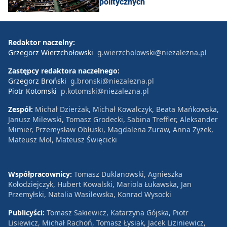
politycznych
Redaktor naczelny:
Grzegorz Wierzchołowski
g.wierzcholowski@niezalezna.pl
Zastępcy redaktora naczelnego:
Grzegorz Broński
g.bronski@niezalezna.pl
Piotr Kotomski
p.kotomski@niezalezna.pl
Zespół:
Michał Dzierżak, Michał Kowalczyk, Beata Mańkowska,
Janusz Milewski, Tomasz Grodecki, Sabina Treffler, Aleksander
Mimier, Przemysław Obłuski, Magdalena Żuraw, Anna Zyzek,
Mateusz Mol, Mateusz Święcicki
Współpracownicy:
Tomasz Duklanowski, Agnieszka
Kołodziejczyk, Hubert Kowalski, Mariola Łukawska, Jan
Przemyłski, Natalia Wasilewska, Konrad Wysocki
Publicyści:
Tomasz Sakiewicz, Katarzyna Gójska, Piotr
Lisiewicz, Michał Rachoń, Tomasz Łysiak, Jacek Liziniewicz,