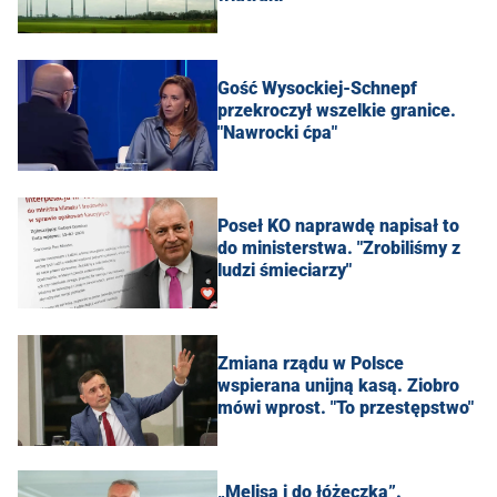
Gość Wysockiej-Schnepf
przekroczył wszelkie granice.
"Nawrocki ćpa"
Poseł KO naprawdę napisał to
do ministerstwa. "Zrobiliśmy z
ludzi śmieciarzy"
Zmiana rządu w Polsce
wspierana unijną kasą. Ziobro
mówi wprost. "To przestępstwo"
„Melisa i do łóżeczka”.