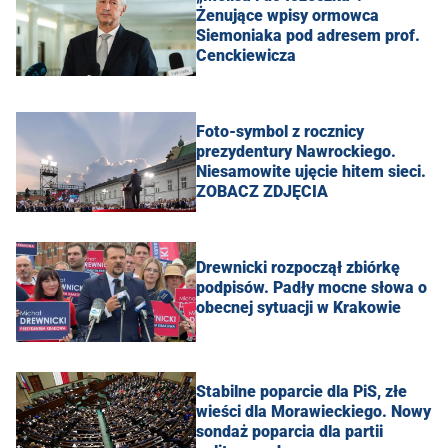
Żenujące wpisy ormowca
Siemoniaka pod adresem prof.
Cenckiewicza
Foto-symbol z rocznicy
prezydentury Nawrockiego.
Niesamowite ujęcie hitem sieci.
ZOBACZ ZDJĘCIA
Drewnicki rozpoczął zbiórkę
podpisów. Padły mocne słowa o
obecnej sytuacji w Krakowie
Stabilne poparcie dla PiS, złe
wieści dla Morawieckiego. Nowy
sondaż poparcia dla partii