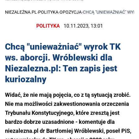
NIEZALEŻNA.PL
›
POLITYKA
›
OPOZYCJA
›
CHCĄ "UNIEWAŻNIAĆ" WYRO
POLITYKA
10.11.2023, 13:01
Chcą "unieważniać" wyrok TK
ws. aborcji. Wróblewski dla
Niezalezna.pl: Ten zapis jest
kuriozalny
Widać, że nie mają pojęcia, co z tą sytuacją zrobić.
Nie ma możliwości zakwestionowania orzeczenia
Trybunału Konstytucyjnego, które zresztą jest
bardzo dobrze uzasadnione - komentuje dla
niezalezna.pl dr Bartłomiej Wróblewski, poseł PiS,