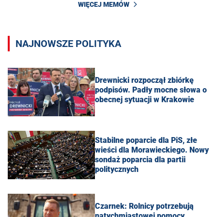
WIĘCEJ MEMÓW
NAJNOWSZE POLITYKA
Drewnicki rozpoczął zbiórkę
podpisów. Padły mocne słowa o
obecnej sytuacji w Krakowie
Stabilne poparcie dla PiS, złe
wieści dla Morawieckiego. Nowy
sondaż poparcia dla partii
politycznych
Czarnek: Rolnicy potrzebują
natychmiastowej pomocy.