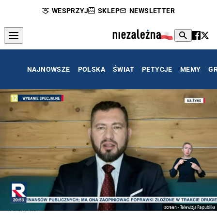
WESPRZYJ
SKLEP
NEWSLETTER
NAJNOWSZE
POLSKA
ŚWIAT
PETYCJE
MEMY
G
screen - Telewizja Republika
Marek Balt