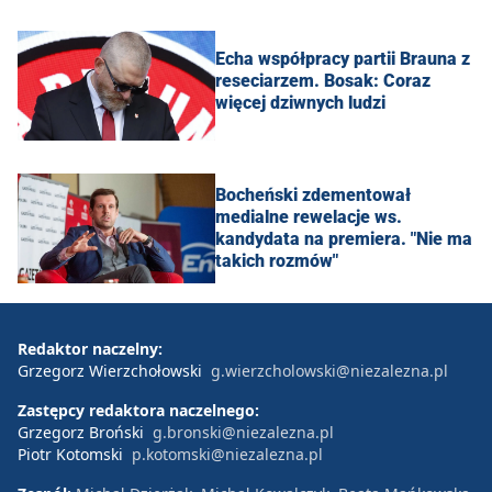
Echa współpracy partii Brauna z
reseciarzem. Bosak: Coraz
więcej dziwnych ludzi
Bocheński zdementował
medialne rewelacje ws.
kandydata na premiera. "Nie ma
takich rozmów"
Redaktor naczelny:
Grzegorz Wierzchołowski
g.wierzcholowski@niezalezna.pl
Zastępcy redaktora naczelnego:
Grzegorz Broński
g.bronski@niezalezna.pl
Piotr Kotomski
p.kotomski@niezalezna.pl