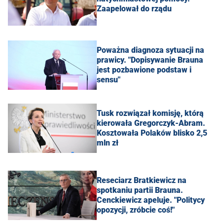
Zaapelował do rządu
Poważna diagnoza sytuacji na
prawicy. "Dopisywanie Brauna
jest pozbawione podstaw i
sensu"
Tusk rozwiązał komisję, którą
kierowała Gregorczyk-Abram.
Kosztowała Polaków blisko 2,5
mln zł
Reseciarz Bratkiewicz na
spotkaniu partii Brauna.
Cenckiewicz apeluje. "Politycy
opozycji, zróbcie coś!"