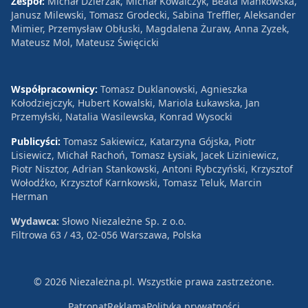
Zespół:
Michał Dzierżak, Michał Kowalczyk, Beata Mańkowska,
Janusz Milewski, Tomasz Grodecki, Sabina Treffler, Aleksander
Mimier, Przemysław Obłuski, Magdalena Żuraw, Anna Zyzek,
Mateusz Mol, Mateusz Święcicki
Współpracownicy:
Tomasz Duklanowski, Agnieszka
Kołodziejczyk, Hubert Kowalski, Mariola Łukawska, Jan
Przemyłski, Natalia Wasilewska, Konrad Wysocki
Publicyści:
Tomasz Sakiewicz, Katarzyna Gójska, Piotr
Lisiewicz, Michał Rachoń, Tomasz Łysiak, Jacek Liziniewicz,
Piotr Nisztor, Adrian Stankowski, Antoni Rybczyński, Krzysztof
Wołodźko, Krzysztof Karnkowski, Tomasz Teluk, Marcin
Herman
Wydawca:
Słowo Niezależne Sp. z o.o.
Filtrowa 63 / 43, 02-056 Warszawa, Polska
© 2026 Niezależna.pl. Wszystkie prawa zastrzeżone.
Patronat
Reklama
Polityka prywatności