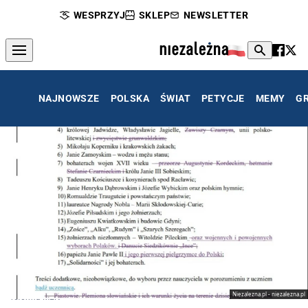
WESPRZYJ
SKLEP
NEWSLETTER
NAJNOWSZE
POLSKA
ŚWIAT
PETYCJE
MEMY
G
Niezalezna.pl - niezalezna.pl
reforma MEN