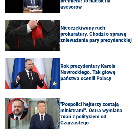
premiera: to nacisk na
asesorów
Nieoczekiwany ruch
prokuratury. Chodzi o sprawę
znieważenia pary prezydenckiej
Rok prezydentury Karola
Nawrockiego. Tak głowę
państwa ocenili Polacy
"Pospolici hejterzy zostają
ministrami". Ostra wymiana
zdań z politykiem od
Czarzastego