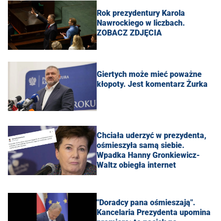
Rok prezydentury Karola
Nawrockiego w liczbach.
ZOBACZ ZDJĘCIA
Giertych może mieć poważne
kłopoty. Jest komentarz Żurka
Chciała uderzyć w prezydenta,
ośmieszyła samą siebie.
Wpadka Hanny Gronkiewicz-
Waltz obiegła internet
"Doradcy pana ośmieszają".
Kancelaria Prezydenta upomina