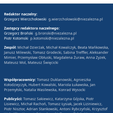
Redaktor naczelny:
Grzegorz Wierzchołowski
g.wierzcholowski@niezalezna.pl
Zastępcy redaktora naczelnego:
Grzegorz Broński
g.bronski@niezalezna.pl
Piotr Kotomski
p.kotomski@niezalezna.pl
Zespół:
Michał Dzierżak, Michał Kowalczyk, Beata Mańkowska,
Janusz Milewski, Tomasz Grodecki, Sabina Treffler, Aleksander
Mimier, Przemysław Obłuski, Magdalena Żuraw, Anna Zyzek,
Mateusz Mol, Mateusz Święcicki
Współpracownicy:
Tomasz Duklanowski, Agnieszka
Kołodziejczyk, Hubert Kowalski, Mariola Łukawska, Jan
Przemyłski, Natalia Wasilewska, Konrad Wysocki
Publicyści:
Tomasz Sakiewicz, Katarzyna Gójska, Piotr
Lisiewicz, Michał Rachoń, Tomasz Łysiak, Jacek Liziniewicz,
Piotr Nisztor, Adrian Stankowski, Antoni Rybczyński, Krzysztof