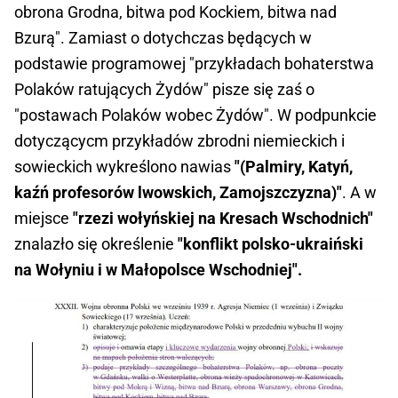
obrona Grodna, bitwa pod Kockiem, bitwa nad
Bzurą". Zamiast o dotychczas będących w
podstawie programowej "przykładach bohaterstwa
Polaków ratujących Żydów" pisze się zaś o
"postawach Polaków wobec Żydów". W podpunkcie
dotyczącycm przykładów zbrodni niemieckich i
sowieckich wykreślono nawias
"(Palmiry, Katyń,
kaźń profesorów lwowskich, Zamojszczyzna)"
. A w
miejsce
"rzezi wołyńskiej na Kresach Wschodnich"
znalazło się określenie
"konflikt polsko-ukraiński
na Wołyniu i w Małopolsce Wschodniej".