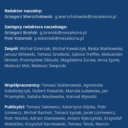
Redaktor naczelny:
Grzegorz Wierzchołowski
g.wierzcholowski@niezalezna.pl
Zastępcy redaktora naczelnego:
Grzegorz Broński
g.bronski@niezalezna.pl
Piotr Kotomski
p.kotomski@niezalezna.pl
Zespół:
Michał Dzierżak, Michał Kowalczyk, Beata Mańkowska,
Janusz Milewski, Tomasz Grodecki, Sabina Treffler, Aleksander
Mimier, Przemysław Obłuski, Magdalena Żuraw, Anna Zyzek,
Mateusz Mol, Mateusz Święcicki
Współpracownicy:
Tomasz Duklanowski, Agnieszka
Kołodziejczyk, Hubert Kowalski, Mariola Łukawska, Jan
Przemyłski, Natalia Wasilewska, Konrad Wysocki
Publicyści:
Tomasz Sakiewicz, Katarzyna Gójska, Piotr
Lisiewicz, Michał Rachoń, Tomasz Łysiak, Jacek Liziniewicz,
Piotr Nisztor, Adrian Stankowski, Antoni Rybczyński, Krzysztof
Wołodźko, Krzysztof Karnkowski, Tomasz Teluk, Marcin