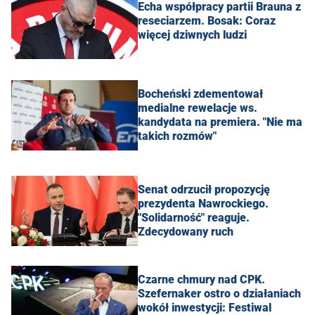
Echa współpracy partii Brauna z
reseciarzem. Bosak: Coraz
więcej dziwnych ludzi
Bocheński zdementował
medialne rewelacje ws.
kandydata na premiera. "Nie ma
takich rozmów"
Senat odrzucił propozycję
prezydenta Nawrockiego.
"Solidarność" reaguje.
Zdecydowany ruch
Czarne chmury nad CPK.
Szefernaker ostro o działaniach
wokół inwestycji: Festiwal