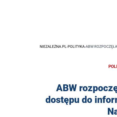
NIEZALEŻNA.PL
›
POLITYKA
›
ABW ROZPOCZĘŁA
POL
ABW rozpoczę
dostępu do infor
N