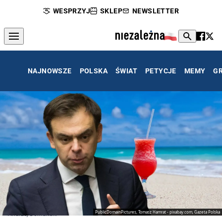
WESPRZYJ
SKLEP
NEWSLETTER
NAJNOWSZE
POLSKA
ŚWIAT
PETYCJE
MEMY
G
PublicDomainPictures, Tomasz Hamrat - pixabay.com, Gazeta Polska
Andrzej Domański