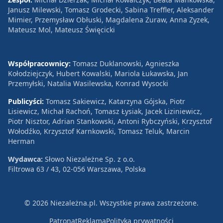
Janusz Milewski, Tomasz Grodecki, Sabina Treffler, Aleksander
Mimier, Przemysław Obłuski, Magdalena Żuraw, Anna Zyzek,
Mateusz Mol, Mateusz Święcicki
Współpracownicy:
Tomasz Duklanowski, Agnieszka
Kołodziejczyk, Hubert Kowalski, Mariola Łukawska, Jan
Przemyłski, Natalia Wasilewska, Konrad Wysocki
Publicyści:
Tomasz Sakiewicz, Katarzyna Gójska, Piotr
Lisiewicz, Michał Rachoń, Tomasz Łysiak, Jacek Liziniewicz,
Piotr Nisztor, Adrian Stankowski, Antoni Rybczyński, Krzysztof
Wołodźko, Krzysztof Karnkowski, Tomasz Teluk, Marcin
Herman
Wydawca:
Słowo Niezależne Sp. z o.o.
Filtrowa 63 / 43, 02-056 Warszawa, Polska
© 2026 Niezależna.pl. Wszystkie prawa zastrzeżone.
Patronat
Reklama
Polityka prywatności