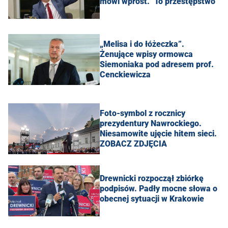
mówi wprost. "To przestępstwo"
„Melisa i do łóżeczka”.
Żenujące wpisy ormowca
Siemoniaka pod adresem prof.
Cenckiewicza
Foto-symbol z rocznicy
prezydentury Nawrockiego.
Niesamowite ujęcie hitem sieci.
ZOBACZ ZDJĘCIA
Drewnicki rozpoczął zbiórkę
podpisów. Padły mocne słowa o
obecnej sytuacji w Krakowie