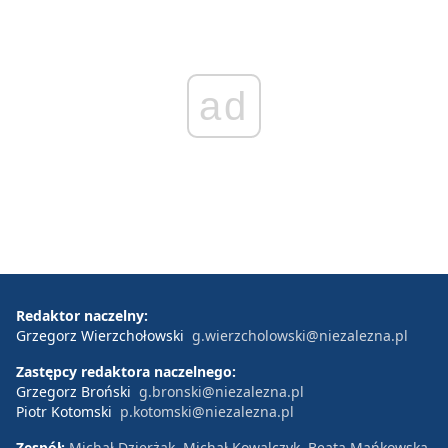
ad
Redaktor naczelny:
Grzegorz Wierzchołowski
g.wierzcholowski@niezalezna.pl
Zastępcy redaktora naczelnego:
Grzegorz Broński
g.bronski@niezalezna.pl
Piotr Kotomski
p.kotomski@niezalezna.pl
Zespół:
Michał Dzierżak, Michał Kowalczyk, Beata Mańkowska,