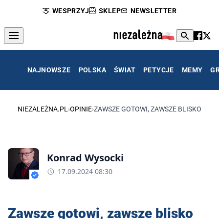
WESPRZYJ
SKLEP
NEWSLETTER
NAJNOWSZE
POLSKA
ŚWIAT
PETYCJE
MEMY
G
NIEZALEŻNA.PL
›
OPINIE
›
ZAWSZE GOTOWI, ZAWSZE BLISKO
Konrad Wysocki
17.09.2024 08:30
Zawsze gotowi, zawsze blisko