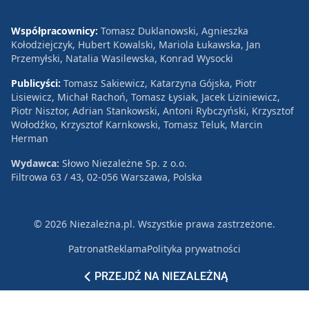
Współpracownicy:
Tomasz Duklanowski, Agnieszka
Kołodziejczyk, Hubert Kowalski, Mariola Łukawska, Jan
Przemyłski, Natalia Wasilewska, Konrad Wysocki
Publicyści:
Tomasz Sakiewicz, Katarzyna Gójska, Piotr
Lisiewicz, Michał Rachoń, Tomasz Łysiak, Jacek Liziniewicz,
Piotr Nisztor, Adrian Stankowski, Antoni Rybczyński, Krzysztof
Wołodźko, Krzysztof Karnkowski, Tomasz Teluk, Marcin
Herman
Wydawca:
Słowo Niezależne Sp. z o.o.
Filtrowa 63 / 43, 02-056 Warszawa, Polska
© 2026 Niezależna.pl. Wszystkie prawa zastrzeżone.
Patronat
Reklama
Polityka prywatności
PRZEJDŹ NA NIEZALEŻNĄ