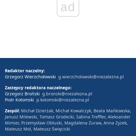
ad
Redaktor naczelny:
Grzegorz Wierzchołowski
g.wierzcholowski@niezalezna.pl
Zastępcy redaktora naczelnego:
Grzegorz Broński
g.bronski@niezalezna.pl
Piotr Kotomski
p.kotomski@niezalezna.pl
Zespół:
Michał Dzierżak, Michał Kowalczyk, Beata Mańkowska,
Janusz Milewski, Tomasz Grodecki, Sabina Treffler, Aleksander
Mimier, Przemysław Obłuski, Magdalena Żuraw, Anna Zyzek,
Mateusz Mol, Mateusz Święcicki