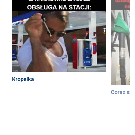
Kropelka
Coraz szy