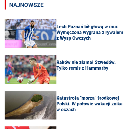
NAJNOWSZE
Lech Poznań bił głową w mur.
Wymęczona wygrana z rywalem
z Wysp Owczych
Raków nie złamał Szwedów.
Tylko remis z Hammarby
Katastrofa "morza" środkowej
Polski. W połowie wakacji znika
w oczach