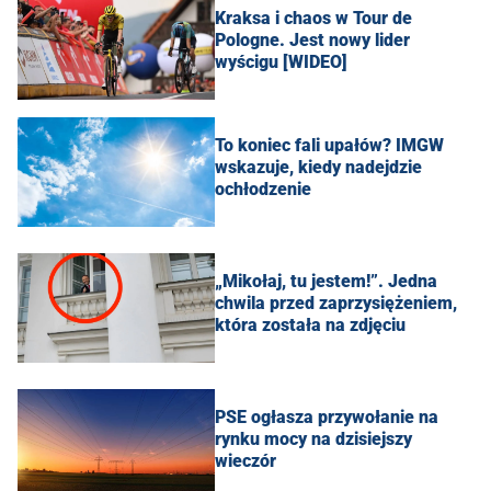
Kraksa i chaos w Tour de
Pologne. Jest nowy lider
wyścigu [WIDEO]
To koniec fali upałów? IMGW
wskazuje, kiedy nadejdzie
ochłodzenie
„Mikołaj, tu jestem!”. Jedna
chwila przed zaprzysiężeniem,
która została na zdjęciu
PSE ogłasza przywołanie na
rynku mocy na dzisiejszy
wieczór