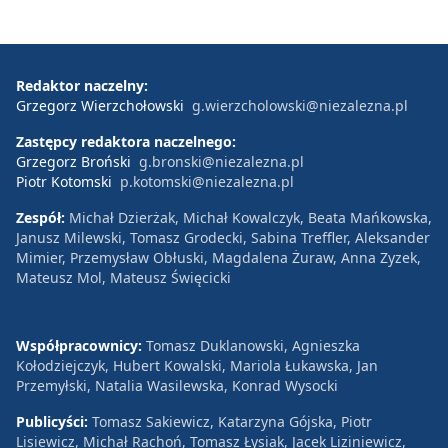
Redaktor naczelny:
Grzegorz Wierzchołowski
g.wierzcholowski@niezalezna.pl
Zastępcy redaktora naczelnego:
Grzegorz Broński
g.bronski@niezalezna.pl
Piotr Kotomski
p.kotomski@niezalezna.pl
Zespół:
Michał Dzierżak, Michał Kowalczyk, Beata Mańkowska,
Janusz Milewski, Tomasz Grodecki, Sabina Treffler, Aleksander
Mimier, Przemysław Obłuski, Magdalena Żuraw, Anna Zyzek,
Mateusz Mol, Mateusz Święcicki
Współpracownicy:
Tomasz Duklanowski, Agnieszka
Kołodziejczyk, Hubert Kowalski, Mariola Łukawska, Jan
Przemyłski, Natalia Wasilewska, Konrad Wysocki
Publicyści:
Tomasz Sakiewicz, Katarzyna Gójska, Piotr
Lisiewicz, Michał Rachoń, Tomasz Łysiak, Jacek Liziniewicz,