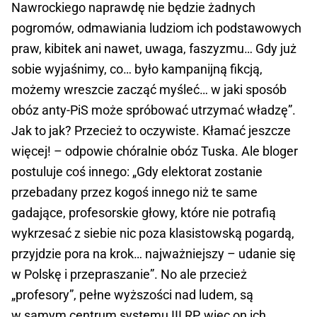
Nawrockiego naprawdę nie będzie żadnych
pogromów, odmawiania ludziom ich podstawowych
praw, kibitek ani nawet, uwaga, faszyzmu… Gdy już
sobie wyjaśnimy, co… było kampanijną fikcją,
możemy wreszcie zacząć myśleć… w jaki sposób
obóz anty-PiS może spróbować utrzymać władzę”.
Jak to jak? Przecież to oczywiste. Kłamać jeszcze
więcej! – odpowie chóralnie obóz Tuska. Ale bloger
postuluje coś innego: „Gdy elektorat zostanie
przebadany przez kogoś innego niż te same
gadające, profesorskie głowy, które nie potrafią
wykrzesać z siebie nic poza klasistowską pogardą,
przyjdzie pora na krok… najważniejszy – udanie się
w Polskę i przepraszanie”. No ale przecież
„profesory”, pełne wyższości nad ludem, są
w samym centrum systemu III RP, więc on ich