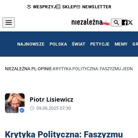
WESPRZYJ
SKLEP
NEWSLETTER
NAJNOWSZE
POLSKA
ŚWIAT
PETYCJE
MEMY
G
NIEZALEŻNA.PL
›
OPINIE
›
KRYTYKA POLITYCZNA: FASZYZMU JEDNAK 
Piotr Lisiewicz
09.06.2025 07:30
Krytyka Polityczna: Faszyzmu