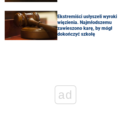
Ekstremiści usłyszeli wyroki
więzienia. Najmłodszemu
zawieszono karę, by mógł
dokończyć szkołę
ad