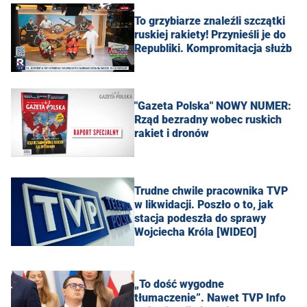
To grzybiarze znaleźli szczątki
ruskiej rakiety! Przynieśli je do
Republiki. Kompromitacja służb
"Gazeta Polska" NOWY NUMER:
Rząd bezradny wobec ruskich
rakiet i dronów
Trudne chwile pracownika TVP
w likwidacji. Poszło o to, jak
stacja podeszła do sprawy
Wojciecha Króla [WIDEO]
„To dość wygodne
tłumaczenie”. Nawet TVP Info