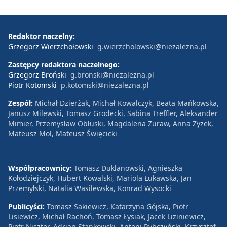
Redaktor naczelny:
Grzegorz Wierzchołowski
g.wierzcholowski@niezalezna.pl
Zastępcy redaktora naczelnego:
Grzegorz Broński
g.bronski@niezalezna.pl
Piotr Kotomski
p.kotomski@niezalezna.pl
Zespół:
Michał Dzierżak, Michał Kowalczyk, Beata Mańkowska,
Janusz Milewski, Tomasz Grodecki, Sabina Treffler, Aleksander
Mimier, Przemysław Obłuski, Magdalena Żuraw, Anna Zyzek,
Mateusz Mol, Mateusz Święcicki
Współpracownicy:
Tomasz Duklanowski, Agnieszka
Kołodziejczyk, Hubert Kowalski, Mariola Łukawska, Jan
Przemyłski, Natalia Wasilewska, Konrad Wysocki
Publicyści:
Tomasz Sakiewicz, Katarzyna Gójska, Piotr
Lisiewicz, Michał Rachoń, Tomasz Łysiak, Jacek Liziniewicz,
Piotr Nisztor, Adrian Stankowski, Antoni Rybczyński, Krzysztof