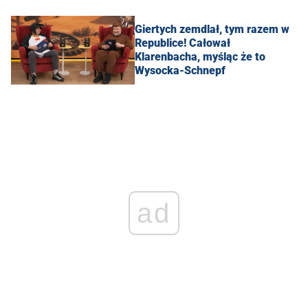
Giertych zemdlał, tym razem w
Republice! Całował
Klarenbacha, myśląc że to
Wysocka-Schnepf
ad