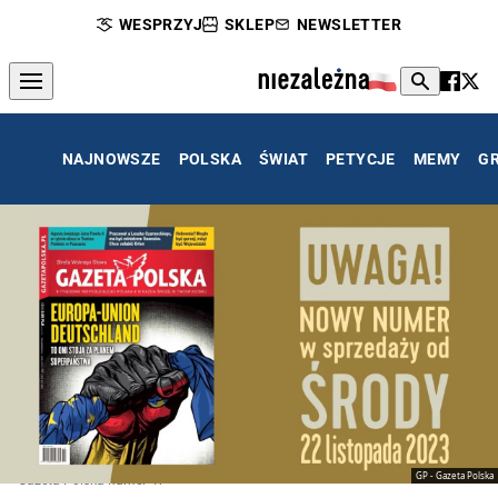
WESPRZYJ
SKLEP
NEWSLETTER
NAJNOWSZE
POLSKA
ŚWIAT
PETYCJE
MEMY
G
GP - Gazeta Polska
Gazeta Polska numer 47