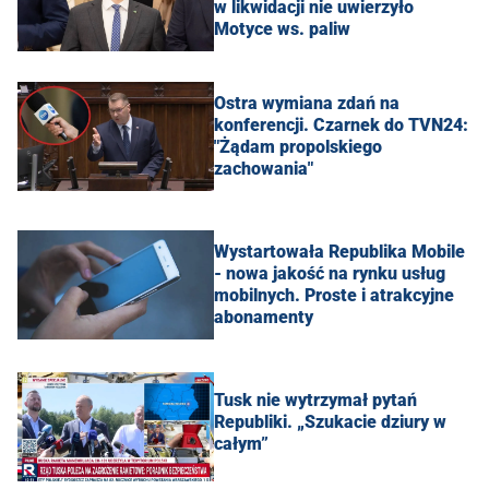
w likwidacji nie uwierzyło
Motyce ws. paliw
Ostra wymiana zdań na
konferencji. Czarnek do TVN24:
"Żądam propolskiego
zachowania"
Wystartowała Republika Mobile
- nowa jakość na rynku usług
mobilnych. Proste i atrakcyjne
abonamenty
Tusk nie wytrzymał pytań
Republiki. „Szukacie dziury w
całym”