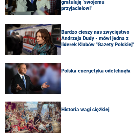
gratulują "swojemu
przyjacielowi"
Bardzo cieszy nas zwycięstwo
Andrzeja Dudy - mówi jedna z
liderek Klubów "Gazety Polskiej"
Polska energetyka odetchnęła
Historia wagi ciężkiej