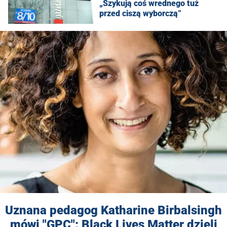
„Szykują coś wrednego tuż
przed ciszą wyborczą”
Uznana pedagog Katharine Birbalsingh
mówi "GPC": Black Lives Matter dzieli