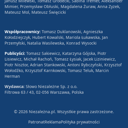
Janusz Milewski, Tomasz Grodecki, Sabina Treffler, Aleksander
Mimier, Przemysław Obłuski, Magdalena Żuraw, Anna Zyzek,
Mateusz Mol, Mateusz Święcicki
Współpracownicy:
Tomasz Duklanowski, Agnieszka
Kołodziejczyk, Hubert Kowalski, Mariola Łukawska, Jan
Przemyłski, Natalia Wasilewska, Konrad Wysocki
Publicyści:
Tomasz Sakiewicz, Katarzyna Gójska, Piotr
Lisiewicz, Michał Rachoń, Tomasz Łysiak, Jacek Liziniewicz,
Piotr Nisztor, Adrian Stankowski, Antoni Rybczyński, Krzysztof
Wołodźko, Krzysztof Karnkowski, Tomasz Teluk, Marcin
Herman
Wydawca:
Słowo Niezależne Sp. z o.o.
Filtrowa 63 / 43, 02-056 Warszawa, Polska
© 2026 Niezależna.pl. Wszystkie prawa zastrzeżone.
Patronat
Reklama
Polityka prywatności