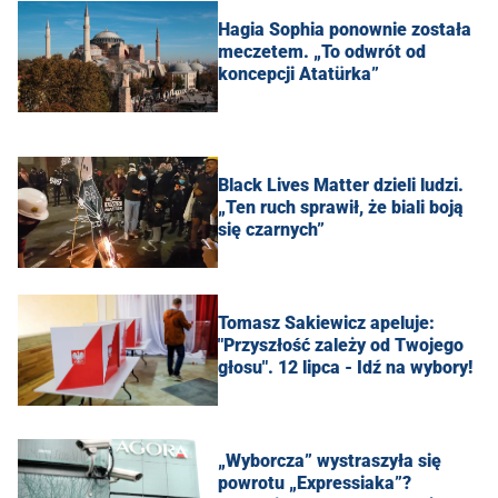
Hagia Sophia ponownie została
meczetem. „To odwrót od
koncepcji Atatürka”
Black Lives Matter dzieli ludzi.
„Ten ruch sprawił, że biali boją
się czarnych”
Tomasz Sakiewicz apeluje:
"Przyszłość zależy od Twojego
głosu". 12 lipca - Idź na wybory!
„Wyborcza” wystraszyła się
powrotu „Expressiaka”?