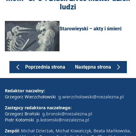
ludzi
Starowieyski – akty i śmierć
Poprzednia strona
Następna strona
Redaktor naczelny:
Grzegorz Wierzchołowski
g.wierzcholowski@niezalezna.pl
Zastępcy redaktora naczelnego:
Grzegorz Broński
g.bronski@niezalezna.pl
Piotr Kotomski
p.kotomski@niezalezna.pl
Zespół:
Michał Dzierżak, Michał Kowalczyk, Beata Mańkowska,