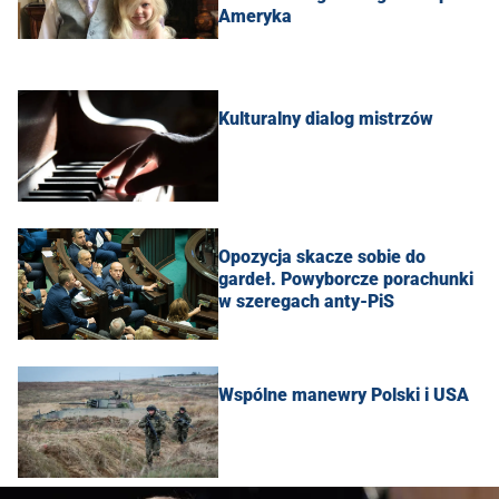
Ameryka
Kulturalny dialog mistrzów
Opozycja skacze sobie do
gardeł. Powyborcze porachunki
w szeregach anty-PiS
Wspólne manewry Polski i USA