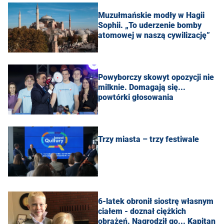
Muzułmańskie modły w Hagii
Sophii. „To uderzenie bomby
atomowej w naszą cywilizację”
Powyborczy skowyt opozycji nie
milknie. Domagają się...
powtórki głosowania
Trzy miasta – trzy festiwale
6-latek obronił siostrę własnym
ciałem - doznał ciężkich
obrażeń. Nagrodził go... Kapitan