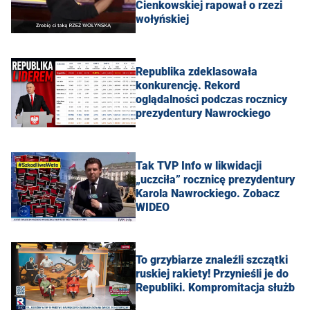
Cienkowskiej rapował o rzezi
wołyńskiej
Republika zdeklasowała
konkurencję. Rekord
oglądalności podczas rocznicy
prezydentury Nawrockiego
Tak TVP Info w likwidacji
„uczciła” rocznicę prezydentury
Karola Nawrockiego. Zobacz
WIDEO
To grzybiarze znaleźli szczątki
ruskiej rakiety! Przynieśli je do
Republiki. Kompromitacja służb