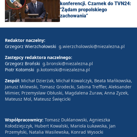
konferencji. Czarnek do TVN24:
"Żądam propolskiego
zachowania"
Redaktor naczelny:
Grzegorz Wierzchołowski
g.wierzcholowski@niezalezna.pl
Zastępcy redaktora naczelnego:
Grzegorz Broński
g.bronski@niezalezna.pl
Piotr Kotomski
p.kotomski@niezalezna.pl
Zespół:
Michał Dzierżak, Michał Kowalczyk, Beata Mańkowska,
Janusz Milewski, Tomasz Grodecki, Sabina Treffler, Aleksander
Mimier, Przemysław Obłuski, Magdalena Żuraw, Anna Zyzek,
Mateusz Mol, Mateusz Święcicki
Współpracownicy:
Tomasz Duklanowski, Agnieszka
Kołodziejczyk, Hubert Kowalski, Mariola Łukawska, Jan
Przemyłski, Natalia Wasilewska, Konrad Wysocki