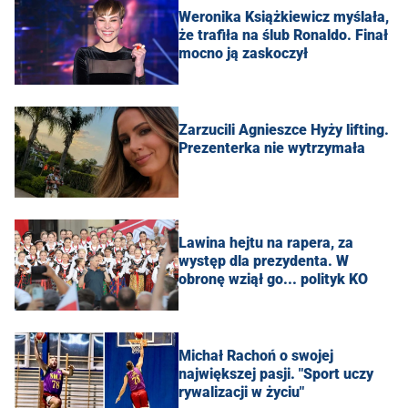
Weronika Książkiewicz myślała,
że trafiła na ślub Ronaldo. Finał
mocno ją zaskoczył
Zarzucili Agnieszce Hyży lifting.
Prezenterka nie wytrzymała
Lawina hejtu na rapera, za
występ dla prezydenta. W
obronę wziął go... polityk KO
Michał Rachoń o swojej
największej pasji. "Sport uczy
rywalizacji w życiu"