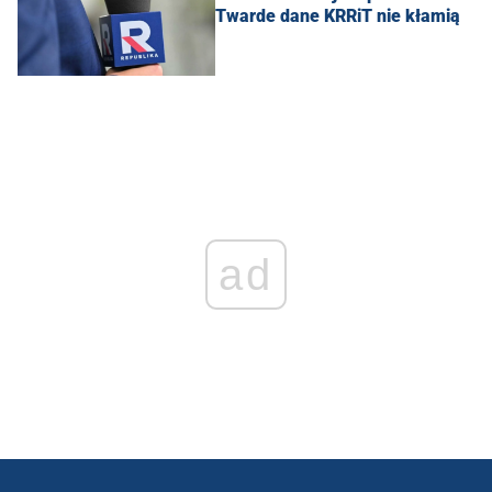
Twarde dane KRRiT nie kłamią
ad