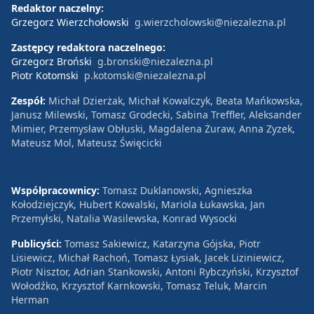
Redaktor naczelny:
Grzegorz Wierzchołowski
g.wierzcholowski@niezalezna.pl
Zastępcy redaktora naczelnego:
Grzegorz Broński
g.bronski@niezalezna.pl
Piotr Kotomski
p.kotomski@niezalezna.pl
Zespół:
Michał Dzierżak, Michał Kowalczyk, Beata Mańkowska,
Janusz Milewski, Tomasz Grodecki, Sabina Treffler, Aleksander
Mimier, Przemysław Obłuski, Magdalena Żuraw, Anna Zyzek,
Mateusz Mol, Mateusz Święcicki
Współpracownicy:
Tomasz Duklanowski, Agnieszka
Kołodziejczyk, Hubert Kowalski, Mariola Łukawska, Jan
Przemyłski, Natalia Wasilewska, Konrad Wysocki
Publicyści:
Tomasz Sakiewicz, Katarzyna Gójska, Piotr
Lisiewicz, Michał Rachoń, Tomasz Łysiak, Jacek Liziniewicz,
Piotr Nisztor, Adrian Stankowski, Antoni Rybczyński, Krzysztof
Wołodźko, Krzysztof Karnkowski, Tomasz Teluk, Marcin
Herman