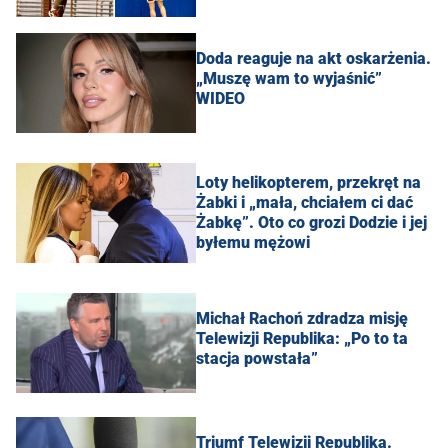
Doda reaguje na akt oskarżenia.
„Muszę wam to wyjaśnić”
WIDEO
Loty helikopterem, przekręt na
Żabki i „mała, chciałem ci dać
Żabkę”. Oto co grozi Dodzie i jej
byłemu mężowi
Michał Rachoń zdradza misję
Telewizji Republika: „Po to ta
stacja powstała”
Triumf Telewizji Republika.