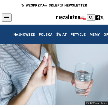
WESPRZYJ
SKLEP
NEWSLETTER
NAJNOWSZE
POLSKA
ŚWIAT
PETYCJE
MEMY
G
JESHOOTS.com - Pexels
leki przeciwbólowe