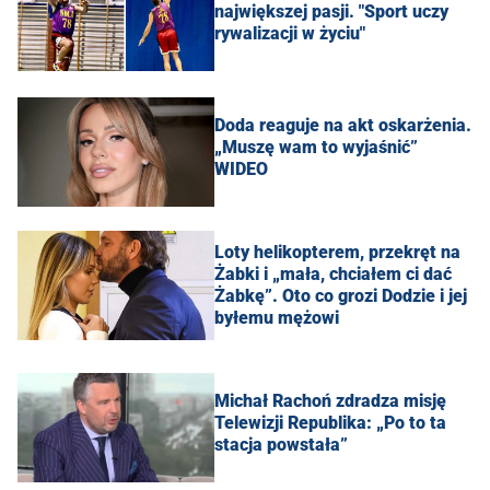
największej pasji. "Sport uczy
rywalizacji w życiu"
Doda reaguje na akt oskarżenia.
„Muszę wam to wyjaśnić”
WIDEO
Loty helikopterem, przekręt na
Żabki i „mała, chciałem ci dać
Żabkę”. Oto co grozi Dodzie i jej
byłemu mężowi
Michał Rachoń zdradza misję
Telewizji Republika: „Po to ta
stacja powstała”