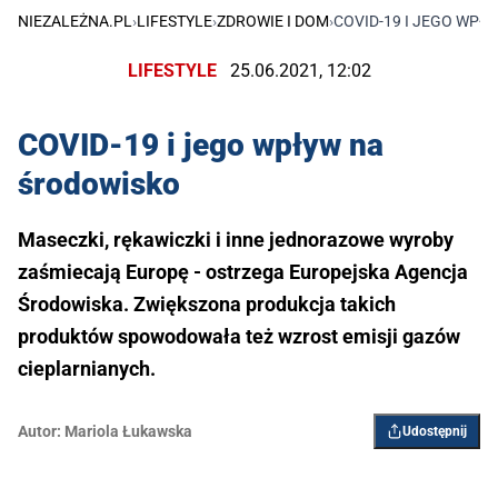
NIEZALEŻNA.PL
›
LIFESTYLE
›
ZDROWIE I DOM
›
COVID-19 I JEGO WP
LIFESTYLE
25.06.2021, 12:02
COVID-19 i jego wpływ na
środowisko
Maseczki, rękawiczki i inne jednorazowe wyroby
zaśmiecają Europę - ostrzega Europejska Agencja
Środowiska. Zwiększona produkcja takich
produktów spowodowała też wzrost emisji gazów
cieplarnianych.
Autor:
Mariola Łukawska
Udostępnij