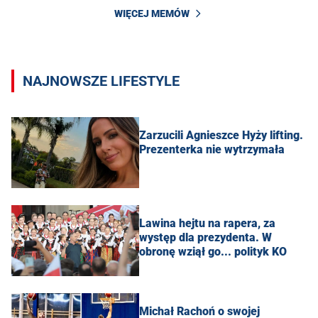
WIĘCEJ MEMÓW
NAJNOWSZE LIFESTYLE
Zarzucili Agnieszce Hyży lifting.
Prezenterka nie wytrzymała
Lawina hejtu na rapera, za
występ dla prezydenta. W
obronę wziął go... polityk KO
Michał Rachoń o swojej