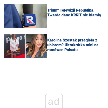
Triumf Telewizji Republika.
Twarde dane KRRiT nie kłamią
Karolina Szostak przegięła z
ubiorem? Ultrakrótka mini na
ramówce Polsatu
ad