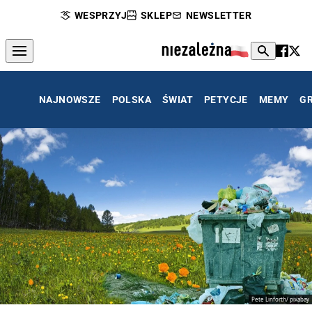
WESPRZYJ
SKLEP
NEWSLETTER
NAJNOWSZE
POLSKA
ŚWIAT
PETYCJE
MEMY
G
Pete Linforth/ pixabay