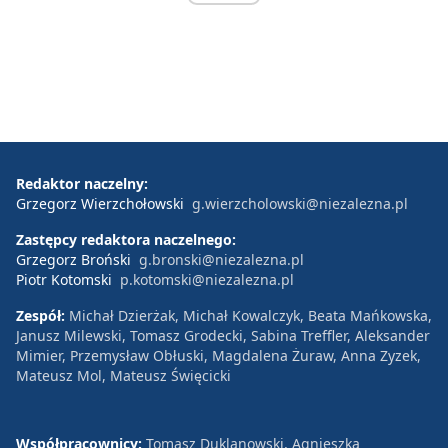
Redaktor naczelny:
Grzegorz Wierzchołowski
g.wierzcholowski@niezalezna.pl
Zastępcy redaktora naczelnego:
Grzegorz Broński
g.bronski@niezalezna.pl
Piotr Kotomski
p.kotomski@niezalezna.pl
Zespół:
Michał Dzierżak, Michał Kowalczyk, Beata Mańkowska,
Janusz Milewski, Tomasz Grodecki, Sabina Treffler, Aleksander
Mimier, Przemysław Obłuski, Magdalena Żuraw, Anna Zyzek,
Mateusz Mol, Mateusz Święcicki
Współpracownicy:
Tomasz Duklanowski, Agnieszka