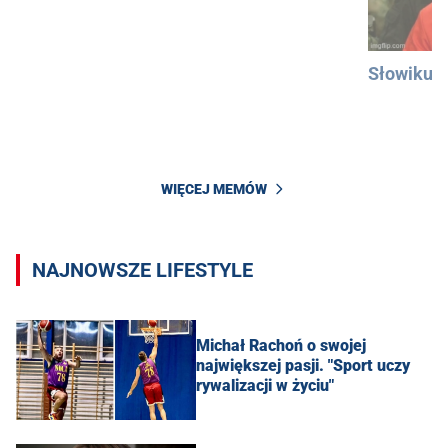
Słowiku
WIĘCEJ MEMÓW
NAJNOWSZE LIFESTYLE
Michał Rachoń o swojej
największej pasji. "Sport uczy
rywalizacji w życiu"