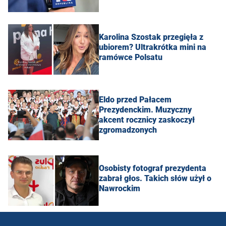
Karolina Szostak przegięła z
ubiorem? Ultrakrótka mini na
ramówce Polsatu
Eldo przed Pałacem
Prezydenckim. Muzyczny
akcent rocznicy zaskoczył
zgromadzonych
Osobisty fotograf prezydenta
zabrał głos. Takich słów użył o
Nawrockim