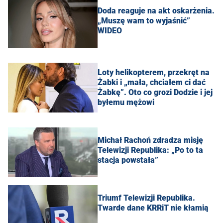
Doda reaguje na akt oskarżenia.
„Muszę wam to wyjaśnić”
WIDEO
Loty helikopterem, przekręt na
Żabki i „mała, chciałem ci dać
Żabkę”. Oto co grozi Dodzie i jej
byłemu mężowi
Michał Rachoń zdradza misję
Telewizji Republika: „Po to ta
stacja powstała”
Triumf Telewizji Republika.
Twarde dane KRRiT nie kłamią