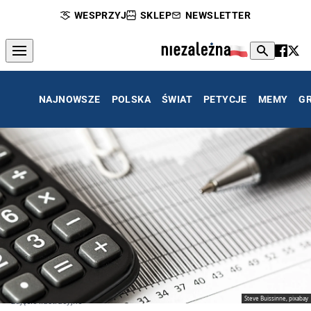
WESPRZYJ
SKLEP
NEWSLETTER
NAJNOWSZE
POLSKA
ŚWIAT
PETYCJE
MEMY
G
Steve Buissinne, pixabay
zdjęcie ilustracyjne