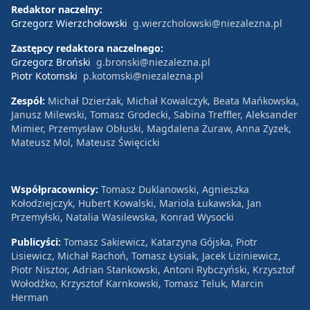
Redaktor naczelny:
Grzegorz Wierzchołowski
g.wierzcholowski@niezalezna.pl
Zastępcy redaktora naczelnego:
Grzegorz Broński
g.bronski@niezalezna.pl
Piotr Kotomski
p.kotomski@niezalezna.pl
Zespół:
Michał Dzierżak, Michał Kowalczyk, Beata Mańkowska,
Janusz Milewski, Tomasz Grodecki, Sabina Treffler, Aleksander
Mimier, Przemysław Obłuski, Magdalena Żuraw, Anna Zyzek,
Mateusz Mol, Mateusz Święcicki
Współpracownicy:
Tomasz Duklanowski, Agnieszka
Kołodziejczyk, Hubert Kowalski, Mariola Łukawska, Jan
Przemyłski, Natalia Wasilewska, Konrad Wysocki
Publicyści:
Tomasz Sakiewicz, Katarzyna Gójska, Piotr
Lisiewicz, Michał Rachoń, Tomasz Łysiak, Jacek Liziniewicz,
Piotr Nisztor, Adrian Stankowski, Antoni Rybczyński, Krzysztof
Wołodźko, Krzysztof Karnkowski, Tomasz Teluk, Marcin
Herman