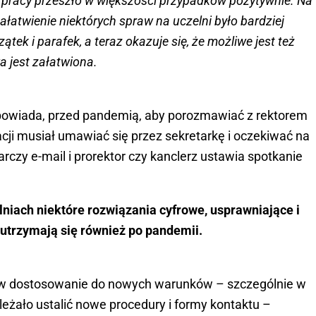
u pracy przeszło w większości przypadków pozytywnie. Na
ałatwienie niektórych spraw na uczelni było bardziej
tek i parafek, a teraz okazuje się, że możliwe jest też
a jest załatwiona.
opowiada, przed pandemią, aby porozmawiać z rektorem
cji musiał umawiać się przez sekretarkę i oczekiwać na
czy e-mail i prorektor czy kanclerz ustawia spotkanie
lniach niektóre rozwiązania cyfrowe, usprawniające i
 utrzymają się również po pandemii.
w dostosowanie do nowych warunków – szczególnie w
eżało ustalić nowe procedury i formy kontaktu –