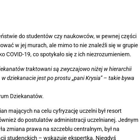
eństwie do studentów czy naukowców, w pewnej części
cować w jej murach, ale mimo to nie znaleźli się w grupie
ko COVID-19, co spotykało się z ich niezrozumieniem.
iekanatów traktowani są zwyczajowo niżej w hierarchii
 w dziekanacie jest po prostu „pani Krysia” – takie bywa
orum Dziekanatów.
n mających na celu cyfryzację uczelni był resort
ę również do postulatów administracji uczelnianej. Jednym
yła zmiana prawa na szczeblu centralnym, był na
ji studenckich – wskazuje ekspertka. Niegdyś