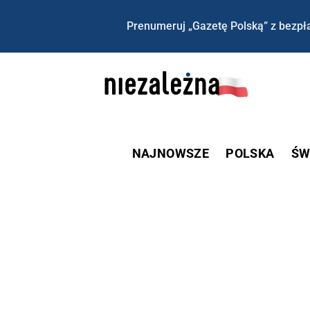
Prenumeruj „Gazetę Polską” z bezpła
NAJNOWSZE
POLSKA
ŚW