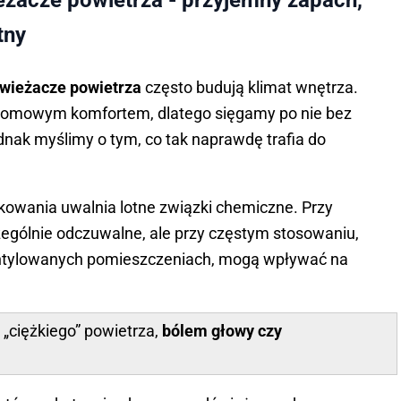
żacze powietrza - przyjemny zapach,
tny
świeżacze powietrza
często budują klimat wnętrza.
i domowym komfortem, dlatego sięgamy po nie bez
nak myślimy o tym, co tak naprawdę trafia do
kowania uwalnia lotne związki chemiczne. Przy
ególnie odczuwalne, ale przy częstym stosowaniu,
ntylowanych pomieszczeniach, mogą wpływać na
 „ciężkiego” powietrza,
bólem głowy czy