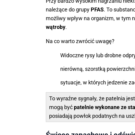
Przy bardzo wysokim nagrzaniu niek
należące do grupy
PFAS
. To substan
możliwy wpływ na organizm, w tym 
wątroby
.
Na co warto zwrócić uwagę?
Widoczne rysy lub drobne odpry
nierówną, szorstką powierzchni
sytuacje, w których jedzenie 
To wyraźne sygnały, że patelnia jest
mogą być
patelnie wykonane ze stal
posiadają powłok podatnych na usz