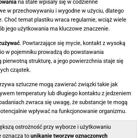
kowania
na stałe wpisały się w codzienne
atwe w przechowywaniu i wygodne w użyciu, dlatego
 Choć temat plastiku wraca regularnie, wciąż wiele
sób jego użytkowania ma kluczowe znaczenie.
 zużywać
. Powtarzające się mycie, kontakt z wysoką
nio w pojemniku prowadzą do powstawania
ją pierwotną strukturę, a jego powierzchnia staje się
nych cząstek.
orzywa sztuczne mogą zawierać związki takie jak
ływem temperatury lub długiego kontaktu z jedzeniem
badaniach zwraca się uwagę, że substancje te mogą
potencjalnie wpływać na funkcjonowanie organizmu.
większą ostrożność przy wyborze i użytkowaniu
 oznacza to
unikanie tworzyw oznaczonych