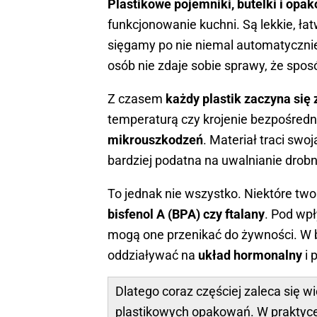
Plastikowe pojemniki, butelki i opa
funkcjonowanie kuchni. Są lekkie, ł
sięgamy po nie niemal automatycznie.
osób nie zdaje sobie sprawy, że spo
Z czasem
każdy plastik zaczyna się
temperaturą czy krojenie bezpośred
mikrouszkodzeń
. Materiał traci swo
bardziej podatna na uwalnianie drob
To jednak nie wszystko. Niektóre tw
bisfenol A (BPA) czy ftalany
. Pod wp
mogą one przenikać do żywności. W 
oddziaływać na
układ hormonalny
i 
Dlatego coraz częściej zaleca się 
plastikowych opakowań. W praktyce