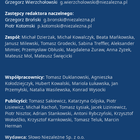
Grzegorz Wierzchołowski
g.wierzcholowski@niezalezna.pl
Zastępcy redaktora naczelnego:
Grzegorz Broński
g.bronski@niezalezna.pl
Piotr Kotomski
p.kotomski@niezalezna.pl
Zespół:
Michał Dzierżak, Michał Kowalczyk, Beata Mańkowska,
Janusz Milewski, Tomasz Grodecki, Sabina Treffler, Aleksander
Mimier, Przemysław Obłuski, Magdalena Żuraw, Anna Zyzek,
Mateusz Mol, Mateusz Święcicki
Współpracownicy:
Tomasz Duklanowski, Agnieszka
Kołodziejczyk, Hubert Kowalski, Mariola Łukawska, Jan
Przemyłski, Natalia Wasilewska, Konrad Wysocki
Publicyści:
Tomasz Sakiewicz, Katarzyna Gójska, Piotr
Lisiewicz, Michał Rachoń, Tomasz Łysiak, Jacek Liziniewicz,
Piotr Nisztor, Adrian Stankowski, Antoni Rybczyński, Krzysztof
Wołodźko, Krzysztof Karnkowski, Tomasz Teluk, Marcin
Herman
Wydawca:
Słowo Niezależne Sp. z o.o.