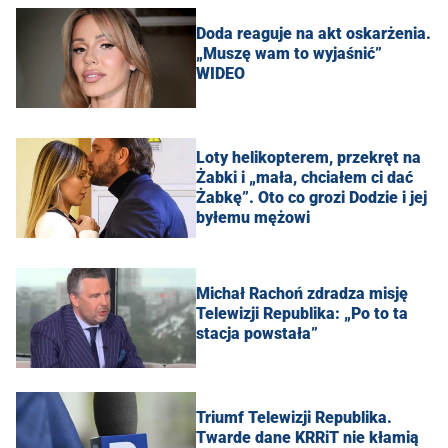
Doda reaguje na akt oskarżenia.
„Muszę wam to wyjaśnić”
WIDEO
Loty helikopterem, przekręt na
Żabki i „mała, chciałem ci dać
Żabkę”. Oto co grozi Dodzie i jej
byłemu mężowi
Michał Rachoń zdradza misję
Telewizji Republika: „Po to ta
stacja powstała”
Triumf Telewizji Republika.
Twarde dane KRRiT nie kłamią