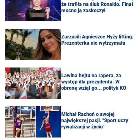
że trafiła na ślub Ronaldo. Finał
mocno ją zaskoczył
Zarzucili Agnieszce Hyży lifting.
Prezenterka nie wytrzymała
Lawina hejtu na rapera, za
występ dla prezydenta. W
obronę wziął go... polityk KO
Michał Rachoń o swojej
największej pasji. "Sport uczy
rywalizacji w życiu"