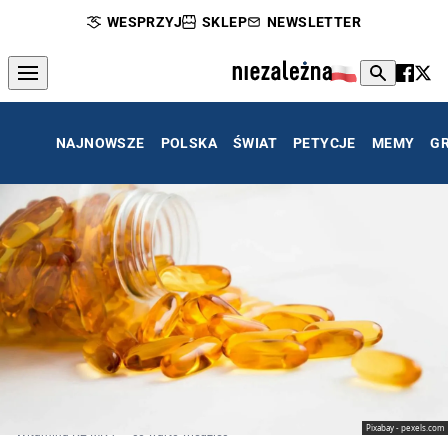
WESPRZYJ
SKLEP
NEWSLETTER
NAJNOWSZE
POLSKA
ŚWIAT
PETYCJE
MEMY
G
Pixabay - pexels.com
Witamina K2 MK-7 – co warto wiedzieć