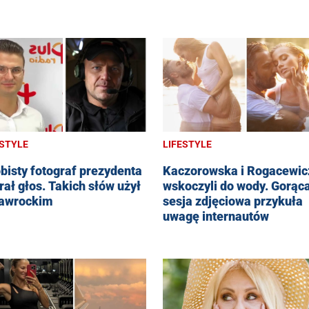
ESTYLE
LIFESTYLE
bisty fotograf prezydenta
Kaczorowska i Rogacewic
rał głos. Takich słów użył
wskoczyli do wody. Gorąc
awrockim
sesja zdjęciowa przykuła
uwagę internautów