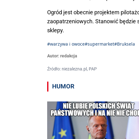
Ogród jest obecnie projektem pilota
zaopatrzeniowych. Stanowić będzie s
sklepy.
#warzywa i owoce
#supermarket
#Bruksela
Autor:
redakcja
Źródło: niezalezna.pl, PAP
HUMOR