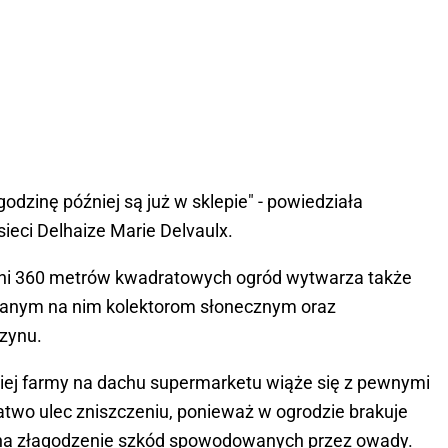
godzinę później są już w sklepie" - powiedziała
ieci Delhaize Marie Delvaulx.
i 360 metrów kwadratowych ogród wytwarza także
wanym na nim kolektorom słonecznym oraz
zynu.
iej farmy na dachu supermarketu wiąże się z pewnymi
atwo ulec zniszczeniu, ponieważ w ogrodzie brakuje
y na złagodzenie szkód spowodowanych przez owady.