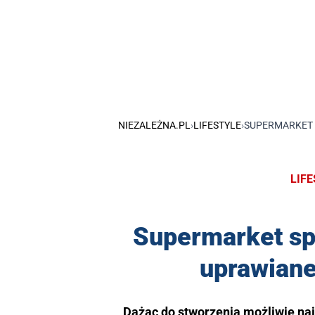
NIEZALEŻNA.PL
›
LIFESTYLE
›
SUPERMARKET 
LIF
Supermarket sp
uprawian
Dążąc do stworzenia możliwie na