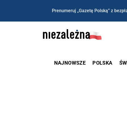
Prenumeruj „Gazetę Polską” z bezpła
NAJNOWSZE
POLSKA
ŚW