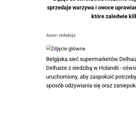
sprzedaje warzywa i owoce uprawian
które zaledwie ki
Autor:
redakcja
Belgijska sieć supermarketów Delhai
Delhaize z siedzibą w Holandii - oświ
uruchomiony, aby zaspokoić potrzeb
sposób odżywiania się oraz zaniepok