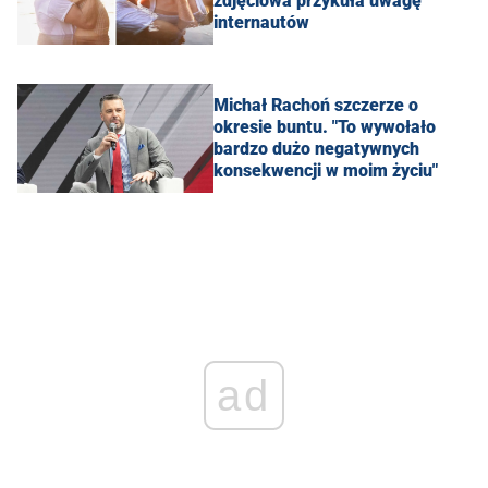
zdjęciowa przykuła uwagę
internautów
Michał Rachoń szczerze o
okresie buntu. "To wywołało
bardzo dużo negatywnych
konsekwencji w moim życiu"
ad