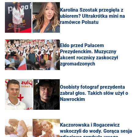
Karolina Szostak przegięła z
ubiorem? Ultrakrótka mini na
ramówce Polsatu
Eldo przed Pałacem
Prezydenckim. Muzyczny
akcent rocznicy zaskoczył
zgromadzonych
Osobisty fotograf prezydenta
zabrał głos. Takich słów użył o
Nawrockim
Kaczorowska i Rogacewicz
wskoczyli do wody. Gorąca sesja