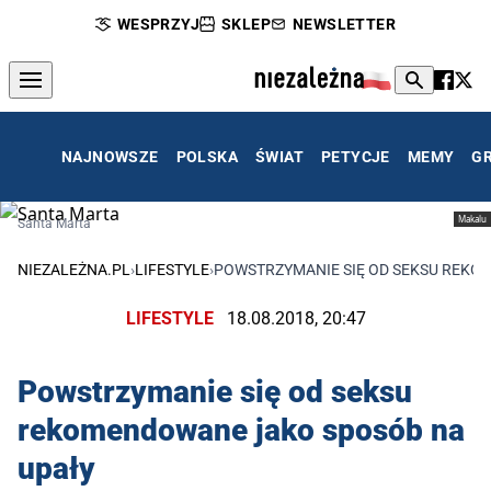
WESPRZYJ
SKLEP
NEWSLETTER
NAJNOWSZE
POLSKA
ŚWIAT
PETYCJE
MEMY
G
Makalu
Santa Marta
NIEZALEŻNA.PL
›
LIFESTYLE
›
POWSTRZYMANIE SIĘ OD SEKSU REKO
LIFESTYLE
18.08.2018, 20:47
Powstrzymanie się od seksu
rekomendowane jako sposób na
upały