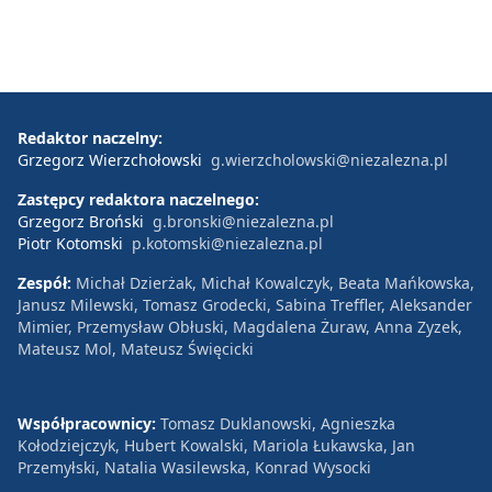
Redaktor naczelny:
Grzegorz Wierzchołowski
g.wierzcholowski@niezalezna.pl
Zastępcy redaktora naczelnego:
Grzegorz Broński
g.bronski@niezalezna.pl
Piotr Kotomski
p.kotomski@niezalezna.pl
Zespół:
Michał Dzierżak, Michał Kowalczyk, Beata Mańkowska,
Janusz Milewski, Tomasz Grodecki, Sabina Treffler, Aleksander
Mimier, Przemysław Obłuski, Magdalena Żuraw, Anna Zyzek,
Mateusz Mol, Mateusz Święcicki
Współpracownicy:
Tomasz Duklanowski, Agnieszka
Kołodziejczyk, Hubert Kowalski, Mariola Łukawska, Jan
Przemyłski, Natalia Wasilewska, Konrad Wysocki