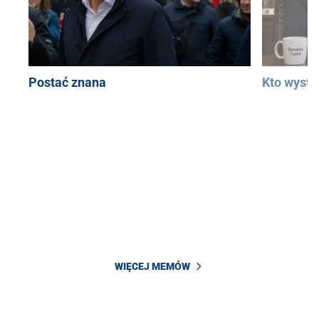
Postać znana
Kto wystą
WIĘCEJ MEMÓW