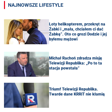
NAJNOWSZE LIFESTYLE
Loty helikopterem, przekręt na
Żabki i „mała, chciałem ci dać
Żabkę”. Oto co grozi Dodzie i jej
byłemu mężowi
Michał Rachoń zdradza misję
Telewizji Republika: „Po to ta
stacja powstała”
Triumf Telewizji Republika.
Twarde dane KRRiT nie kłamią