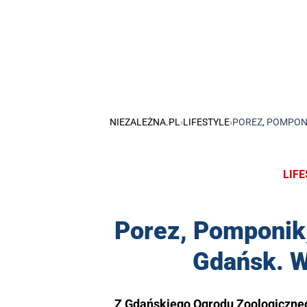
NIEZALEŻNA.PL
›
LIFESTYLE
›
POREZ, POMPONI
LIF
Porez, Pomponik,
Gdańsk. W
Z Gdańskiego Ogrodu Zoologicznego