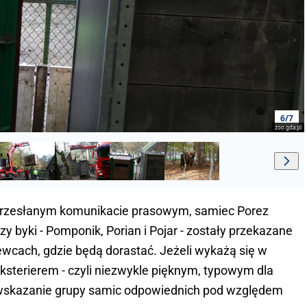
6/7
zoo.gda.pl
przesłanym komunikacie prasowym, samiec Porez
y byki - Pomponik, Porian i Pojar - zostały przekazane
wcach, gdzie będą dorastać. Jeżeli wykażą się w
ksterierem - czyli niezwykle pięknym, typowym dla
wskazanie grupy samic odpowiednich pod względem