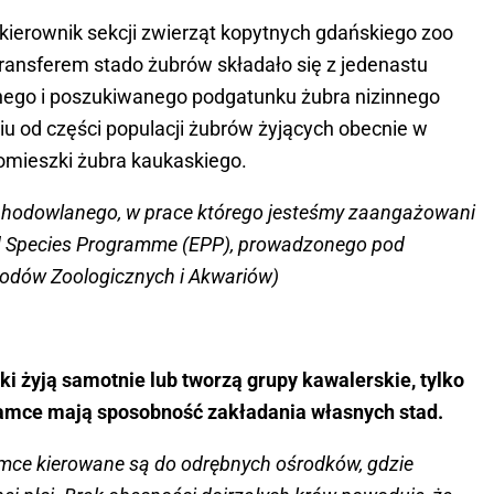
erownik sekcji zwierząt kopytnych gdańskiego zoo
transferem stado żubrów składało się z jedenastu
nego i poszukiwanego podgatunku żubra nizinnego
u od części populacji żubrów żyjących obecnie w
omieszki żubra kaukaskiego.
 hodowlanego, w prace którego jesteśmy zaangażowani
ed Species Programme (EPP), prowadzonego pod
odów Zoologicznych i Akwariów)
i żyją samotnie lub tworzą grupy kawalerskie, tylko
 samce mają sposobność zakładania własnych stad.
mce kierowane są do odrębnych ośrodków, gdzie