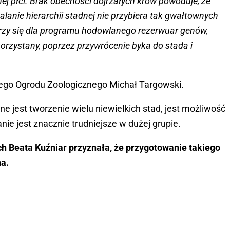
nej płci. Brak obecności dojrzałych krów powoduje, że
alanie hierarchii stadnej nie przybiera tak gwałtownych
orzy się dla programu hodowlanego rezerwuar genów,
orzystany, poprzez przywrócenie byka do stada i
kiego Ogrodu Zoologicznego Michał Targowski.
 jest tworzenie wielu niewielkich stad, jest możliwość
ie jest znacznie trudniejsze w dużej grupie.
ch Beata Kuźniar przyznała, że przygotowanie takiego
na.