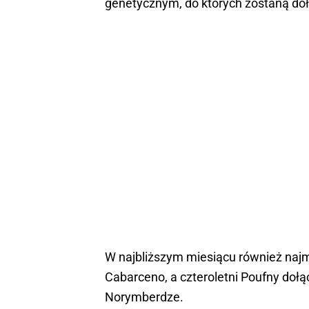
genetycznym, do których zostaną do
W najbliższym miesiącu również naj
Cabarceno, a czteroletni Poufny doł
Norymberdze.