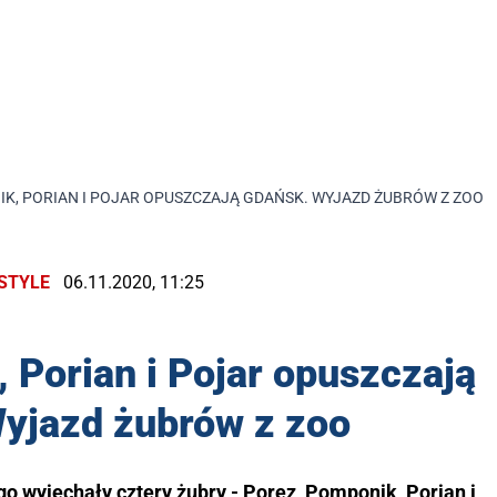
K, PORIAN I POJAR OPUSZCZAJĄ GDAŃSK. WYJAZD ŻUBRÓW Z ZOO
ESTYLE
06.11.2020, 11:25
 Porian i Pojar opuszczają
yjazd żubrów z zoo
 wyjechały cztery żubry - Porez, Pomponik, Porian i