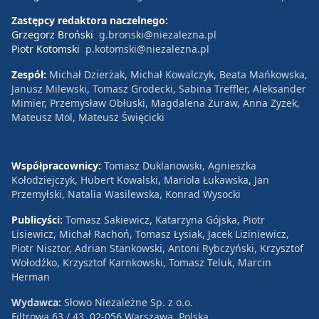
Zastępcy redaktora naczelnego:
Grzegorz Broński
g.bronski@niezalezna.pl
Piotr Kotomski
p.kotomski@niezalezna.pl
Zespół:
Michał Dzierżak, Michał Kowalczyk, Beata Mańkowska,
Janusz Milewski, Tomasz Grodecki, Sabina Treffler, Aleksander
Mimier, Przemysław Obłuski, Magdalena Żuraw, Anna Zyzek,
Mateusz Mol, Mateusz Święcicki
Współpracownicy:
Tomasz Duklanowski, Agnieszka
Kołodziejczyk, Hubert Kowalski, Mariola Łukawska, Jan
Przemyłski, Natalia Wasilewska, Konrad Wysocki
Publicyści:
Tomasz Sakiewicz, Katarzyna Gójska, Piotr
Lisiewicz, Michał Rachoń, Tomasz Łysiak, Jacek Liziniewicz,
Piotr Nisztor, Adrian Stankowski, Antoni Rybczyński, Krzysztof
Wołodźko, Krzysztof Karnkowski, Tomasz Teluk, Marcin
Herman
Wydawca:
Słowo Niezależne Sp. z o.o.
Filtrowa 63 / 43, 02-056 Warszawa, Polska