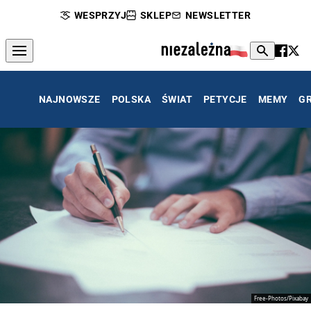
WESPRZYJ
SKLEP
NEWSLETTER
NAJNOWSZE
POLSKA
ŚWIAT
PETYCJE
MEMY
G
Free-Photos/Pixabay