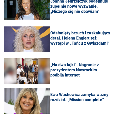
Joanna Jędrzejczyk podejmuje
zupełnie nowe wyzwanie.
„Niczego się nie obawiam”
Odsłonięty brzuch i zaskakujący
detal. Helena Englert też
wystąpi w „Tańcu z Gwiazdami”
„Na dwa lajki”. Nagranie z
prezydentem Nawrockim
podbija internet
Ewa Wachowicz zamyka ważny
rozdział. „Mission complete”