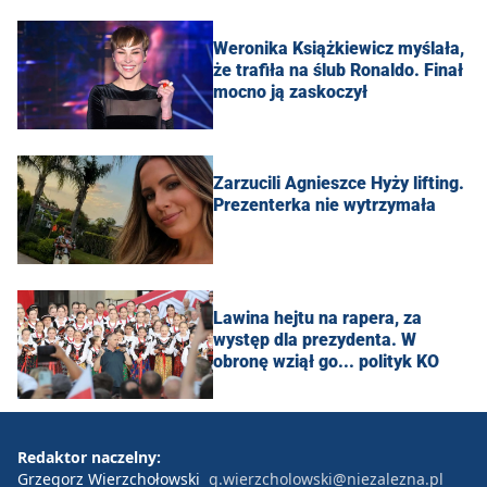
Weronika Książkiewicz myślała,
że trafiła na ślub Ronaldo. Finał
mocno ją zaskoczył
Zarzucili Agnieszce Hyży lifting.
Prezenterka nie wytrzymała
Lawina hejtu na rapera, za
występ dla prezydenta. W
obronę wziął go... polityk KO
Redaktor naczelny:
Grzegorz Wierzchołowski
g.wierzcholowski@niezalezna.pl