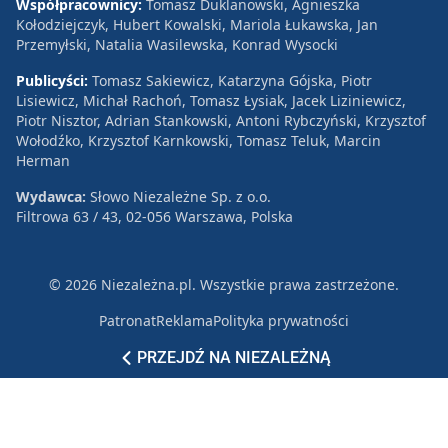
Współpracownicy:
Tomasz Duklanowski, Agnieszka
Kołodziejczyk, Hubert Kowalski, Mariola Łukawska, Jan
Przemyłski, Natalia Wasilewska, Konrad Wysocki
Publicyści:
Tomasz Sakiewicz, Katarzyna Gójska, Piotr
Lisiewicz, Michał Rachoń, Tomasz Łysiak, Jacek Liziniewicz,
Piotr Nisztor, Adrian Stankowski, Antoni Rybczyński, Krzysztof
Wołodźko, Krzysztof Karnkowski, Tomasz Teluk, Marcin
Herman
Wydawca:
Słowo Niezależne Sp. z o.o.
Filtrowa 63 / 43, 02-056 Warszawa, Polska
© 2026 Niezależna.pl. Wszystkie prawa zastrzeżone.
Patronat
Reklama
Polityka prywatności
PRZEJDŹ NA NIEZALEŻNĄ