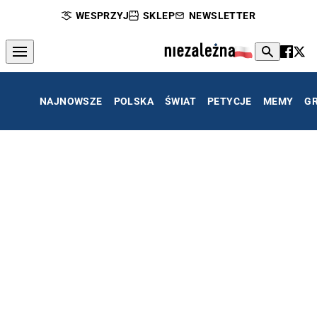
WESPRZYJ
SKLEP
NEWSLETTER
NAJNOWSZE
POLSKA
ŚWIAT
PETYCJE
MEMY
G