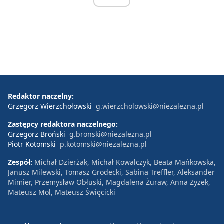
Redaktor naczelny:
Grzegorz Wierzchołowski
g.wierzcholowski@niezalezna.pl
Zastępcy redaktora naczelnego:
Grzegorz Broński
g.bronski@niezalezna.pl
Piotr Kotomski
p.kotomski@niezalezna.pl
Zespół:
Michał Dzierżak, Michał Kowalczyk, Beata Mańkowska,
Janusz Milewski, Tomasz Grodecki, Sabina Treffler, Aleksander
Mimier, Przemysław Obłuski, Magdalena Żuraw, Anna Zyzek,
Mateusz Mol, Mateusz Święcicki