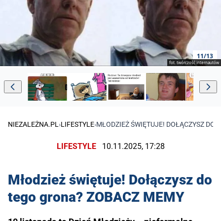
11/13
fot. twórczość internautów
NIEZALEŻNA.PL
›
LIFESTYLE
›
MŁODZIEŻ ŚWIĘTUJE! DOŁĄCZYSZ DO
LIFESTYLE
10.11.2025, 17:28
Młodzież świętuje! Dołączysz do
tego grona? ZOBACZ MEMY