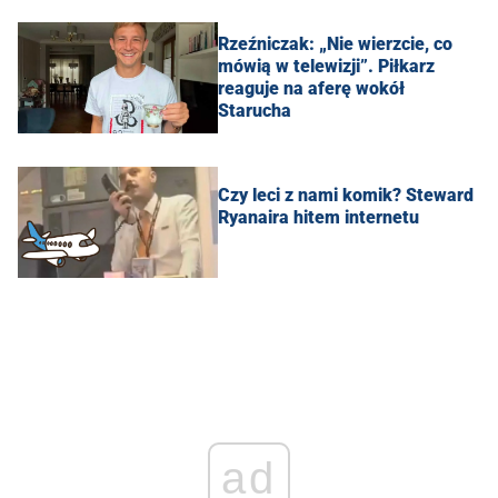
Rzeźniczak: „Nie wierzcie, co
mówią w telewizji”. Piłkarz
reaguje na aferę wokół
Starucha
Czy leci z nami komik? Steward
Ryanaira hitem internetu
ad