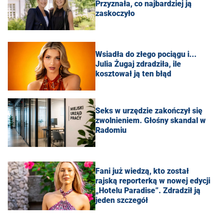
Przyznała, co najbardziej ją
zaskoczyło
Wsiadła do złego pociągu i...
Julia Żugaj zdradziła, ile
kosztował ją ten błąd
Seks w urzędzie zakończył się
zwolnieniem. Głośny skandal w
Radomiu
Fani już wiedzą, kto został
rajską reporterką w nowej edycji
„Hotelu Paradise”. Zdradził ją
jeden szczegół